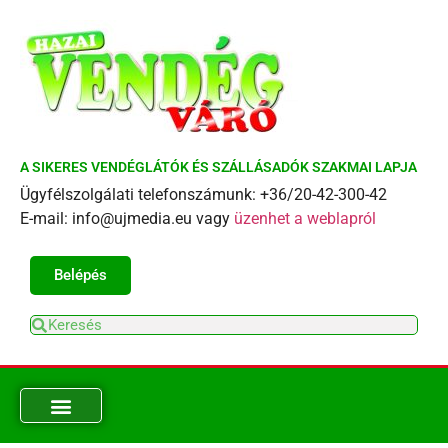
A SIKERES VENDÉGLÁTÓK ÉS SZÁLLÁSADÓK SZAKMAI LAPJA
Ügyfélszolgálati telefonszámunk: +36/20-42-300-42
E-mail: info@ujmedia.eu vagy
üzenhet a weblapról
Belépés