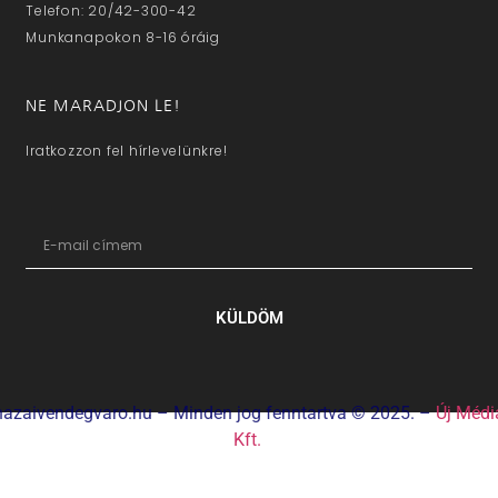
Telefon: 20/42-300-42
Munkanapokon 8-16 óráig
NE MARADJON LE!
Iratkozzon fel hírlevelünkre!
KÜLDÖM
hazaivendegvaro.hu – Minden jog fenntartva © 2025. –
Új Médi
Kft.