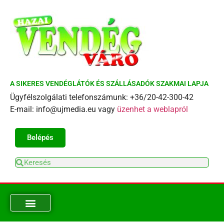
A SIKERES VENDÉGLÁTÓK ÉS SZÁLLÁSADÓK SZAKMAI LAPJA
Ügyfélszolgálati telefonszámunk: +36/20-42-300-42
E-mail: info@ujmedia.eu vagy
üzenhet a weblapról
Belépés