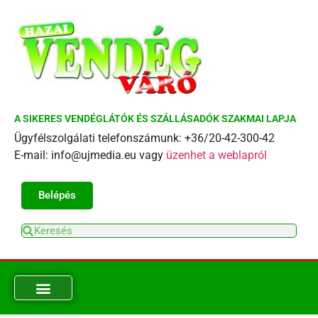
A SIKERES VENDÉGLÁTÓK ÉS SZÁLLÁSADÓK SZAKMAI LAPJA
Ügyfélszolgálati telefonszámunk: +36/20-42-300-42
E-mail: info@ujmedia.eu vagy
üzenhet a weblapról
Belépés