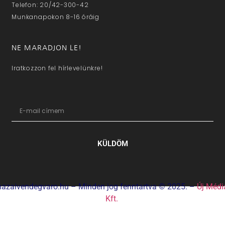
Telefon: 20/42-300-42
Munkanapokon 8-16 óráig
NE MARADJON LE!
Iratkozzon fel hírlevelünkre!
KÜLDÖM
hazaivendegvaro.hu – Minden jog fenntartva © 2025. –
Új Médi
Kft.