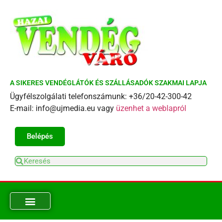
A SIKERES VENDÉGLÁTÓK ÉS SZÁLLÁSADÓK SZAKMAI LAPJA
Ügyfélszolgálati telefonszámunk: +36/20-42-300-42
E-mail: info@ujmedia.eu vagy
üzenhet a weblapról
Belépés