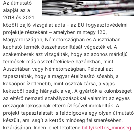
Az útmutató
alapját az a
2018 és 2021
között zajló vizsgálat adta – az EU fogyasztóvédelmi
projektje részeként – amelyben mintegy 120,
Magyarországon, Németországban és Ausztriában
kapható termék összehasonlítását végezték el. A
szakemberek azt vizsgálták, hogy az azonos márkájú
termékek más összetételűek-e hazánkban, mint
Ausztriában vagy Németországban. Például azt
tapasztalták, hogy a magyar ételízesítő sósabb, a
kakaópor ízetlenebb, mint osztrák társa, a vajas
kekszből pedig hiányzik a vaj. A gyártók a különbséget
az eltérő nemzeti szabályozásokkal valamint az egyes
országok lakosainak eltérő ízlésével indokolták. A
projekt tapasztalatait is feldolgozva egy olyan útmutató
készült, ami segít a kettős minőség felismerésében,
kizárásában. Innen lehet letölteni:
bit.ly/kettos_minoseg.