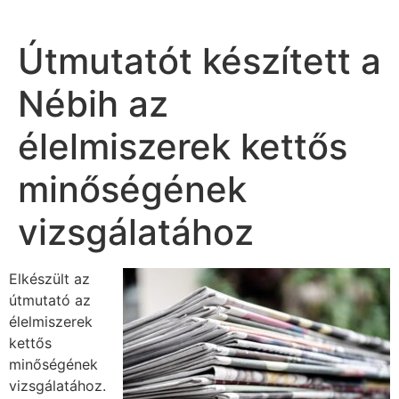
Útmutatót készített a
Nébih az
élelmiszerek kettős
minőségének
vizsgálatához
Elkészült az
útmutató az
élelmiszerek
kettős
minőségének
vizsgálatához.