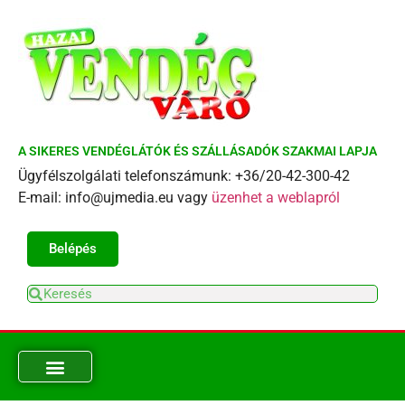
A SIKERES VENDÉGLÁTÓK ÉS SZÁLLÁSADÓK SZAKMAI LAPJA
Ügyfélszolgálati telefonszámunk: +36/20-42-300-42
E-mail: info@ujmedia.eu vagy
üzenhet a weblapról
Belépés