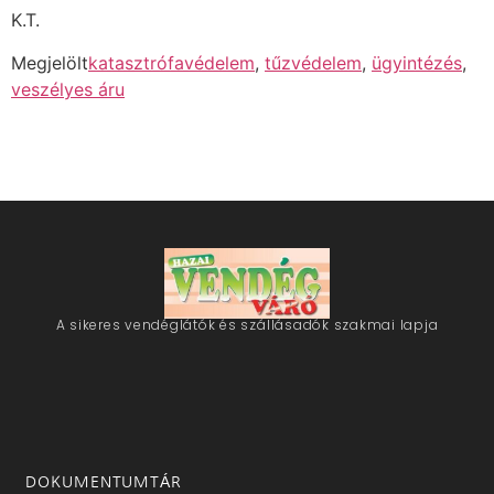
K.T.
Megjelölt
katasztrófavédelem
,
tűzvédelem
,
ügyintézés
,
veszélyes áru
A sikeres vendéglátók és szállásadók szakmai lapja
DOKUMENTUMTÁR