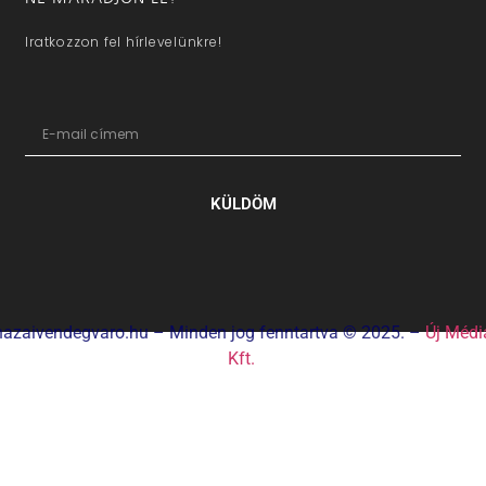
Iratkozzon fel hírlevelünkre!
KÜLDÖM
hazaivendegvaro.hu – Minden jog fenntartva © 2025. –
Új Médi
Kft.