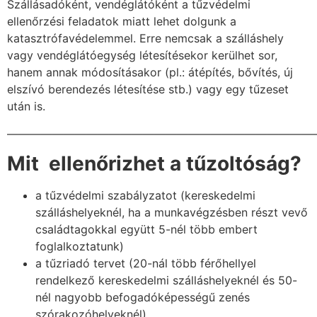
Szállásadóként, vendéglátóként
a tűzvédelmi
ellenőrzési feladatok miatt lehet dolgunk a
katasztrófavédelemmel. Erre nemcsak a szálláshely
vagy vendéglátóegység létesítésekor kerülhet sor,
hanem annak módosításakor (pl.: átépítés, bővítés, új
elszívó berendezés létesítése stb.) vagy egy tűzeset
után is.
———————————————————————————
Mit ellenőrizhet a tűzoltóság?
a tűzvédelmi szabályzatot (kereskedelmi
szálláshelyeknél, ha a munkavégzésben részt vevő
családtagokkal együtt 5-nél több embert
foglalkoztatunk)
a tűzriadó tervet (
20-nál több férőhellyel
rendelkező kereskedelmi szálláshelyeknél és 50-
nél nagyobb befogadóképességű zenés
szórakozóhelyeknél)