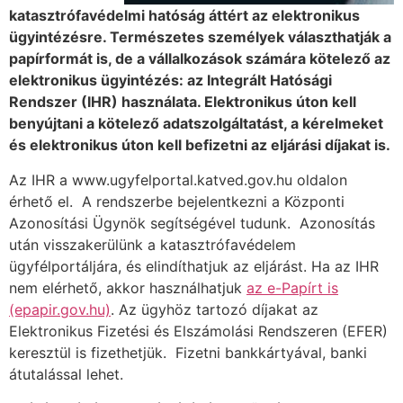
katasztrófavédelmi hatóság áttért az elektronikus
ügyintézésre. Természetes személyek választhatják a
papírformát is, de a vállalkozások számára kötelező az
elektronikus ügyintézés: az Integrált Hatósági
Rendszer (IHR) használata. Elektronikus úton kell
benyújtani a kötelező adatszolgáltatást, a kérelmeket
és elektronikus úton kell befizetni az eljárási díjakat is.
Az IHR a www.ugyfelportal.katved.gov.hu oldalon
érhető el. A rendszerbe bejelentkezni a Központi
Azonosítási Ügynök segítségével tudunk. Azonosítás
után visszakerülünk a katasztrófavédelem
ügyfélportáljára, és elindíthatjuk az eljárást. Ha az IHR
nem elérhető, akkor használhatjuk
az e-Papírt is
(epapir.gov.hu)
. Az ügyhöz tartozó díjakat az
Elektronikus Fizetési és Elszámolási Rendszeren (EFER)
keresztül is fizethetjük. Fizetni bankkártyával, banki
átutalással lehet.