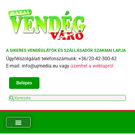
A SIKERES VENDÉGLÁTÓK ÉS SZÁLLÁSADÓK SZAKMAI LAPJA
Ügyfélszolgálati telefonszámunk: +36/20-42-300-42
E-mail: info@ujmedia.eu vagy
üzenhet a weblapról
Belépés