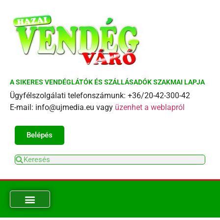
A SIKERES VENDÉGLÁTÓK ÉS SZÁLLÁSADÓK SZAKMAI LAPJA
Ügyfélszolgálati telefonszámunk: +36/20-42-300-42
E-mail: info@ujmedia.eu vagy
üzenhet a weblapról
Belépés