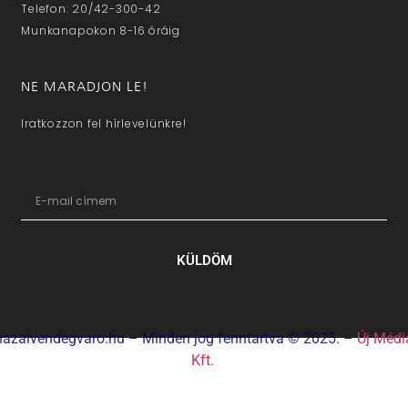
Telefon: 20/42-300-42
Munkanapokon 8-16 óráig
NE MARADJON LE!
Iratkozzon fel hírlevelünkre!
KÜLDÖM
hazaivendegvaro.hu – Minden jog fenntartva © 2025. –
Új Médi
Kft.