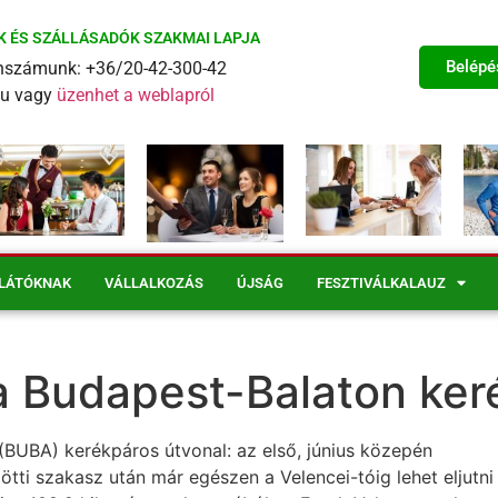
K ÉS SZÁLLÁSADÓK SZAKMAI LAPJA
Belépé
fonszámunk: +36/20-42-300-42
eu vagy
üzenhet a weblapról
LÁTÓKNAK
VÁLLALKOZÁS
ÚJSÁG
FESZTIVÁLKALAUZ
a Budapest-Balaton ker
(BUBA) kerékpáros útvonal: az első, június közepén
tti szakasz után már egészen a Velencei-tóig lehet eljutni