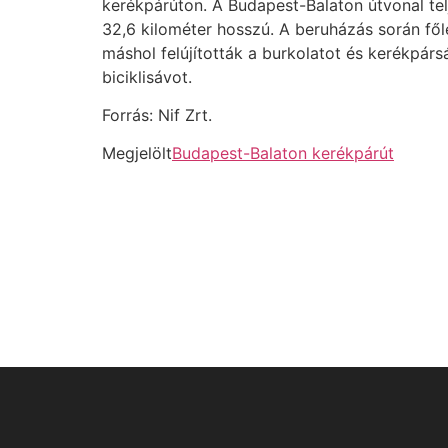
kerékpárúton. A Budapest-Balaton útvonal te
32,6 kilométer hosszú. A beruházás során főle
máshol felújították a burkolatot és kerékpársáv
biciklisávot.
Forrás: Nif Zrt.
Megjelölt
Budapest-Balaton kerékpárút