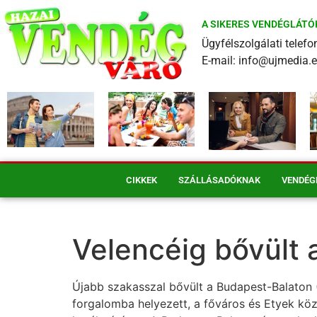
A SIKERES VENDÉGLÁTÓ
Ügyfélszolgálati tele
E-mail: info@ujmedia.
CIKKEK
SZÁLLÁSADÓKNAK
VENDÉG
Velencéig bővült 
Újabb szakasszal bővült a Budapest-Balaton 
forgalomba helyezett, a főváros és Etyek közö