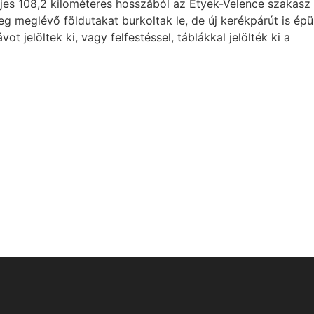
ljes 108,2 kilométeres hosszából az Etyek-Velence szakasz
g meglévő földutakat burkoltak le, de új kerékpárút is épül
ot jelöltek ki, vagy felfestéssel, táblákkal jelölték ki a