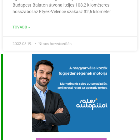
Budapest-Balaton útvonal teljes 108,2 kilométeres
hosszából az Etyek-Velence szakasz 32,6 kilométer
TOVÁBB »
2022.08.19.
Nincs hozzászólás