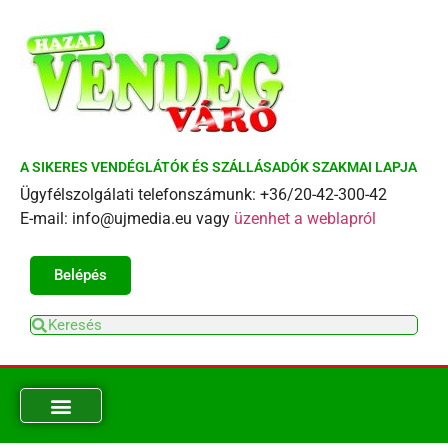
A SIKERES VENDÉGLÁTÓK ÉS SZÁLLÁSADÓK SZAKMAI LAPJA
Ügyfélszolgálati telefonszámunk: +36/20-42-300-42
E-mail: info@ujmedia.eu vagy
üzenhet a weblapról
Belépés