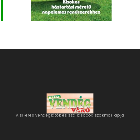
A sikeres vendéglátók és szállásadók szakmai lapja