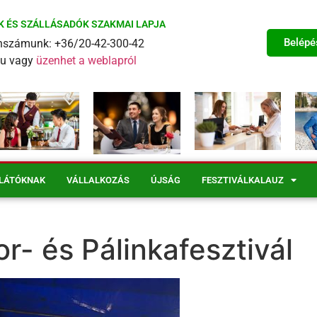
K ÉS SZÁLLÁSADÓK SZAKMAI LAPJA
Belépé
fonszámunk: +36/20-42-300-42
eu vagy
üzenhet a weblapról
LÁTÓKNAK
VÁLLALKOZÁS
ÚJSÁG
FESZTIVÁLKALAUZ
r- és Pálinkafesztivál