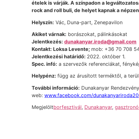
ételek is várják. A színpadon a legváltozato
rock and roll buli, de helyet kapnak a népze
Helyszín:
Vác, Duna-part, Zenepavilon
Akiket várnak:
borászokat, pálinkásokat
Jelentkezés:
dunakanyar.iroda@
gmail.com
Kontakt: Loksa Levente;
mob: +36 70 708 5
Jelentkezési határidő:
2022. október 1.
Spec. infó:
a szervezők referenciákat, fényk
Helypénz:
függ az árusított terméktől, a terül
További információ:
Dunakanyar Rendezvény
web:
www.facebook.com/dunakanyariroda20
Megjelölt
borfesztivál
,
Dunakanyar
,
gasztronó