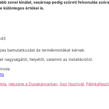
sabb zenei kínálat, vasárnap pedig szüreti felvonulás szór
ne különleges értékei is.
443
épes bemutatkozást és termékmintákat kérnek.
et nagyságától, helyétől, valamint az installációtól.
iroda
10
mia
,
népzene a Dunakanyarban
,
őszi fesztivál
,
Pálinkafeszt