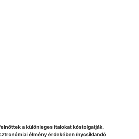
lnőttek a különleges italokat kóstolgatják,
gasztronómiai élmény érdekében ínycsiklandó