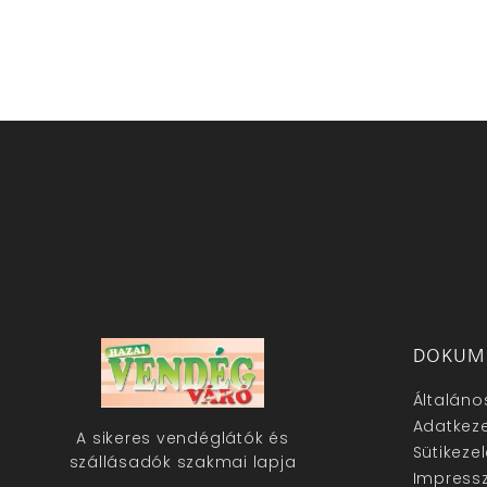
DOKUM
Általáno
Adatkeze
A sikeres vendéglátók és
Sütikeze
szállásadók szakmai lapja
Impress