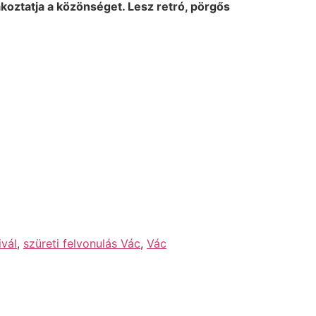
akoztatja a közönséget. Lesz retró, pörgős
ivál
,
szüreti felvonulás Vác
,
Vác