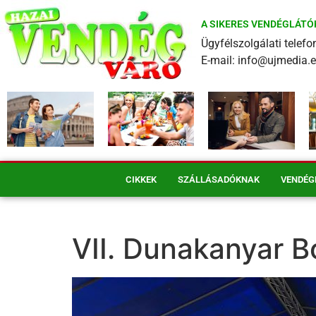
A SIKERES VENDÉGLÁTÓ
Ügyfélszolgálati tele
E-mail: info@ujmedia.
CIKKEK
SZÁLLÁSADÓKNAK
VENDÉG
VII. Dunakanyar Bo