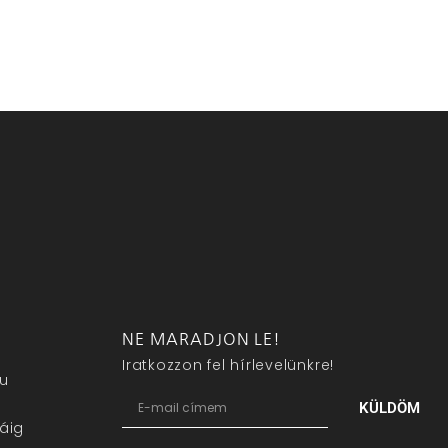
NE MARADJON LE!
Iratkozzon fel hírlevelünkre!
eu
KÜLDÖM
áig