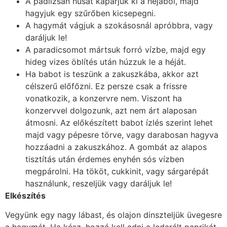
A padlizsán húsát kaparjuk ki a héjából, majd
hagyjuk egy szűrőben kicsepegni.
A hagymát vágjuk a szokásosnál apróbbra, vagy
daráljuk le!
A paradicsomot mártsuk forró vízbe, majd egy
hideg vizes öblítés után húzzuk le a héját.
Ha babot is teszünk a zakuszkába, akkor azt
célszerű előfőzni. Ez persze csak a frissre
vonatkozik, a konzervre nem. Viszont ha
konzervvel dolgozunk, azt nem árt alaposan
átmosni. Az előkészített babot ízlés szerint lehet
majd vagy pépesre törve, vagy darabosan hagyva
hozzáadni a zakuszkához. A gombát az alapos
tisztítás után érdemes enyhén sós vízben
megpárolni. Ha tököt, cukkinit, vagy sárgarépát
használunk, reszeljük vagy daráljuk le!
Elkészítés
Vegyünk egy nagy lábast, és olajon dinszteljük üvegesre
a hagymát. Ha kész, hozzá kell adni a ledarált paprikát