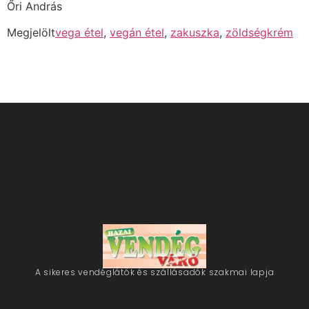
Őri András
Megjelölt
vega étel
,
vegán étel
,
zakuszka
,
zöldségkrém
A sikeres vendéglátók és szállásadók szakmai lapja