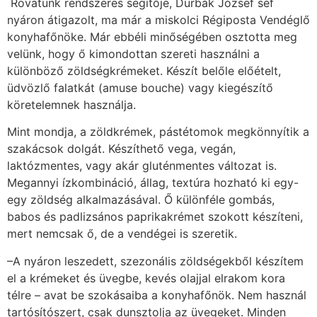
Rovatunk rendszeres segítője, Durbák József séf
nyáron átigazolt, ma már a miskolci Régiposta Vendéglő
konyhafőnöke. Már ebbéli minőségében osztotta meg
velünk, hogy ő kimondottan szereti használni a
különböző zöldségkrémeket. Készít belőle előételt,
üdvözlő falatkát (amuse bouche) vagy kiegészítő
köretelemnek használja.
Mint mondja, a zöldkrémek, pástétomok megkönnyítik a
szakácsok dolgát. Készíthető vega, vegán,
laktózmentes, vagy akár gluténmentes változat is.
Megannyi ízkombináció, állag, textúra hozható ki egy-
egy zöldség alkalmazásával. Ő különféle gombás,
babos és padlizsános paprikakrémet szokott készíteni,
mert nemcsak ő, de a vendégei is szeretik.
–A nyáron leszedett, szezonális zöldségekből készítem
el a krémeket és üvegbe, kevés olajjal elrakom kora
télre – avat be szokásaiba a konyhafőnök. Nem használ
tartósítószert, csak dunsztolja az üvegeket. Minden