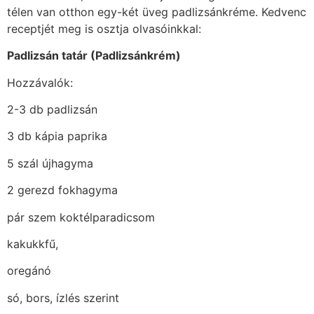
télen van otthon egy-két üveg padlizsánkréme. Kedvenc
receptjét meg is osztja olvasóinkkal:
Padlizsán tatár (Padlizsánkrém)
Hozzávalók:
2-3 db padlizsán
3 db kápia paprika
5 szál újhagyma
2 gerezd fokhagyma
pár szem koktélparadicsom
kakukkfű,
oregánó
só, bors, ízlés szerint