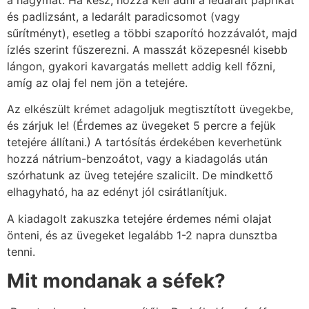
és padlizsánt, a ledarált paradicsomot (vagy
sűrítményt), esetleg a többi szaporító hozzávalót, majd
ízlés szerint fűszerezni. A masszát közepesnél kisebb
lángon, gyakori kavargatás mellett addig kell főzni,
amíg az olaj fel nem jön a tetejére.
Az elkészült krémet adagoljuk megtisztított üvegekbe,
és zárjuk le! (Érdemes az üvegeket 5 percre a fejük
tetejére állítani.) A tartósítás érdekében keverhetünk
hozzá nátrium-benzoátot, vagy a kiadagolás után
szórhatunk az üveg tetejére szalicilt. De mindkettő
elhagyható, ha az edényt jól csirátlanítjuk.
A kiadagolt zakuszka tetejére érdemes némi olajat
önteni, és az üvegeket legalább 1-2 napra dunsztba
tenni.
Mit mondanak a séfek?