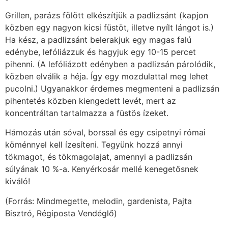
Grillen, parázs fölött elkészítjük a padlizsánt (kapjon
közben egy nagyon kicsi füstöt, illetve nyílt lángot is.)
Ha kész, a padlizsánt belerakjuk egy magas falú
edénybe, lefóliázzuk és hagyjuk egy 10-15 percet
pihenni. (A lefóliázott edényben a padlizsán párolódik,
közben elválik a héja. Így egy mozdulattal meg lehet
pucolni.) Ugyanakkor érdemes megmenteni a padlizsán
pihentetés közben kiengedett levét, mert az
koncentráltan tartalmazza a füstös ízeket.
Hámozás után sóval, borssal és egy csipetnyi római
köménnyel kell ízesíteni. Tegyünk hozzá annyi
tökmagot, és tökmag­olajat, amennyi a padlizsán
súlyának 10 %-a. Kenyérkosár mellé kenegetősnek
kiváló!
(Forrás: Mindmegette, melodin, gardenista, Pajta
Bisztró, Régiposta Vendéglő)