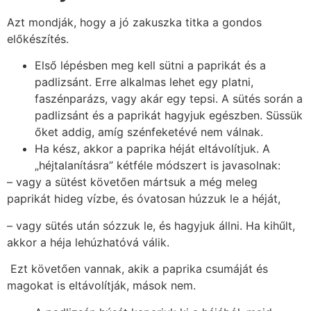
Azt mondják, hogy a jó zakuszka titka a gondos
előkészítés.
Első lépésben meg kell sütni a paprikát és a
padlizsánt. Erre alkalmas lehet egy platni,
faszénparázs, vagy akár egy tepsi. A sütés során a
padlizsánt és a paprikát hagyjuk egészben. Süssük
őket addig, amíg szénfeketévé nem válnak.
Ha kész, akkor a paprika héját eltávolítjuk. A
„héjtalanításra” kétféle módszert is javasolnak:
– vagy a sütést követően mártsuk a még meleg
paprikát hideg vízbe, és óvatosan húzzuk le a héját,
– vagy sütés után sózzuk le, és hagyjuk állni. Ha kihűlt,
akkor a héja lehúzhatóvá válik.
Ezt követően vannak, akik a paprika csumáját és
magokat is eltávolítják, mások nem.