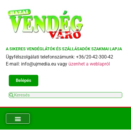
A SIKERES VENDÉGLÁTÓK ÉS SZÁLLÁSADÓK SZAKMAI LAPJA
Ügyfélszolgálati telefonszámunk: +36/20-42-300-42
E-mail: info@ujmedia.eu vagy
üzenhet a weblapról
Belépés