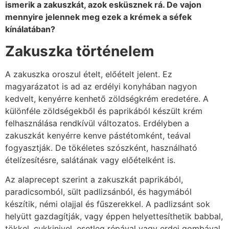
ismerik a zakuszkát, azok esküsznek rá. De vajon
mennyire jelennek meg ezek a krémek a séfek
kínálatában?
Zakuszka történelem
A zakuszka oroszul ételt, előételt jelent. Ez
magyarázatot is ad az erdélyi konyhában nagyon
kedvelt, kenyérre kenhető zöldségkrém eredetére. A
különféle zöldségekből és paprikából készült krém
felhasználása rendkívül változatos. Erdélyben a
zakuszkát kenyérre kenve pástétomként, teával
fogyasztják. De tökéletes szószként, használható
ételízesítésre, salátának vagy előételként is.
Az alaprecept szerint a zakuszkát paprikából,
paradicsomból, sült padlizsánból, és hagymából
készítik, némi olajjal és fűszerekkel. A padlizsánt sok
helyütt gazdagítják, vagy éppen helyettesíthetik babbal,
tökkel, cukkinivel, esetleg répával vagy erdei gombával