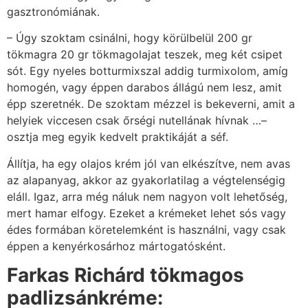
gasztronómiának.
– Úgy szoktam csinálni, hogy körülbelül 200 gr
tökmagra 20 gr tökmagolajat teszek, meg két csipet
sót. Egy nyeles botturmixszal addig turmixolom, amíg
homogén, vagy éppen darabos állágú nem lesz, amit
épp szeretnék. De szoktam mézzel is bekeverni, amit a
helyiek viccesen csak őrségi nutellának hívnak …–
osztja meg egyik kedvelt praktikáját a séf.
Állítja, ha egy olajos krém jól van elkészítve, nem avas
az alapanyag, akkor az gyakorlatilag a végtelenségig
eláll. Igaz, arra még náluk nem nagyon volt lehetőség,
mert hamar elfogy. Ezeket a krémeket lehet sós vagy
édes formában köretelemként is használni, vagy csak
éppen a kenyérkosárhoz mártogatósként.
Farkas Richárd tökmagos
padlizsánkréme: