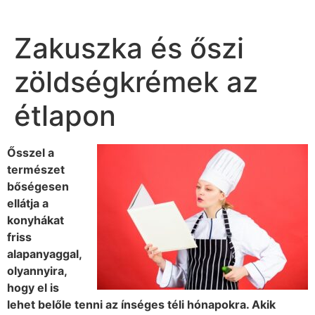
Zakuszka és őszi
zöldségkrémek az
étlapon
Ősszel a
természet
bőségesen
ellátja a
konyhákat
friss
alapanyaggal,
olyannyira,
hogy el is
lehet belőle tenni az ínséges téli hónapokra. Akik