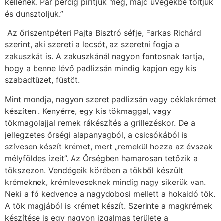
kellenek. Pár percig pirítjuk még, majd üvegekbe töltjük
és dunsztoljuk.”
Az őriszentpéteri Pajta Bisztró séfje, Farkas Richárd
szerint, aki szereti a lecsót, az szeretni fogja a
zakuszkát is. A zakuszkánál nagyon fontosnak tartja,
hogy a benne lévő padlizsán mindig kapjon egy kis
szabadtüzet, füstöt.
Mint mondja, nagyon szeret padlizsán vagy cékla­krémet
készíteni. Kenyérre, egy kis tökmaggal, vagy
tökmagolajjal remek rákészítés a grillezéskor. De a
jellegzetes őrségi alapanyagból, a csicsókából is
szívesen készít krémet, mert „remekül hozza az évszak
mélyföldes ízeit”. Az Őrségben hamarosan tetőzik a
tökszezon. Vendégeik körében a tökből készült
krémeknek, krémleveseknek mindig nagy sikerük van.
Neki a fő kedvence a nagydobosi mellett a hokaidó tök.
A tök magjából is krémet készít. Szerinte a magkrémek
készítése is egy nagyon izgalmas területe a