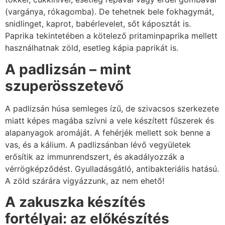
(vargánya, rókagomba). De tehetnek bele fokhagymát,
snidlinget, kaprot, babérlevelet, sőt káposztát is.
Paprika tekintetében a kötelező pritaminpaprika mellett
használhatnak zöld, esetleg kápia paprikát is.
A padlizsán – mint
szuperösszetevő
A padlizsán húsa semleges ízű, de szivacsos szerkezete
miatt képes magába szívni a vele készített fűszerek és
alapanyagok aromáját. A fehérjék mellett sok benne a
vas, és a kálium. A padlizsánban lévő vegyületek
erősítik az immunrendszert, és akadályozzák a
vérrögképződést. Gyulladásgátló, antibakteriális hatású.
A zöld szárára vigyázzunk, az nem ehető!
A zakuszka készítés
fortélyai: az előkészítés