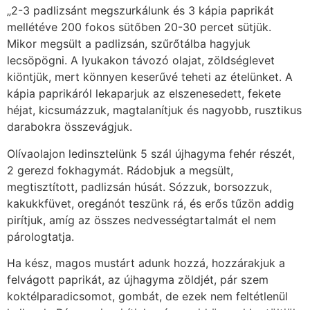
„2-3 padlizsánt megszurkálunk és 3 kápia paprikát
mellétéve 200 fokos sütőben 20-30 percet sütjük.
Mikor megsült a padlizsán, szűrőtálba hagyjuk
lecsöpögni. A lyukakon távozó olajat, zöldséglevet
kiöntjük, mert könnyen keserűvé teheti az ételünket. A
kápia paprikáról lekaparjuk az elszenesedett, fekete
héjat, kicsumázzuk, magtalanítjuk és nagyobb, rusztikus
darabokra összevágjuk.
Olívaolajon ledinsztelünk 5 szál újhagyma fehér részét,
2 gerezd fokhagymát. Rádobjuk a megsült,
megtisztított, padlizsán húsát. Sózzuk, borsozzuk,
kakukkfüvet, oregánót teszünk rá, és erős tűzön addig
pirítjuk, amíg az összes nedvességtartalmát el nem
párologtatja.
Ha kész, magos mustárt adunk hozzá, hozzárakjuk a
felvágott paprikát, az újhagyma zöldjét, pár szem
koktélparadicsomot, gombát, de ezek nem feltétlenül