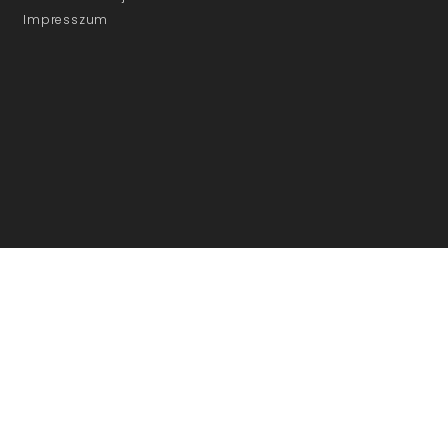
Impresszum
ÜGYFÉLSZOLGÁLAT