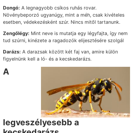
Dongó:
A legnagyobb csíkos ruhás rovar.
Növénybeporzó ugyanúgy, mint a méh, csak kivételes
esetben, védekezésként szúr. Nincs mitől tartanunk.
Zengőlégy:
Mint neve is mutatja egy légyfajta, így nem
tud szúrni, kinézete a ragadozók elijesztésére szolgál
Darázs:
A darazsak között két faj van, amire külön
figyelnünk kell a ló- és a kecskedarázs.
A
legveszélyesebb a
kecskedarázs