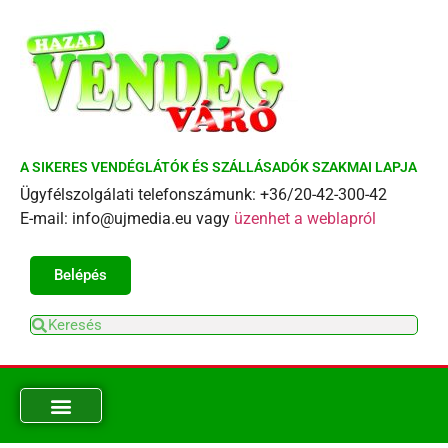
A SIKERES VENDÉGLÁTÓK ÉS SZÁLLÁSADÓK SZAKMAI LAPJA
Ügyfélszolgálati telefonszámunk: +36/20-42-300-42
E-mail: info@ujmedia.eu vagy
üzenhet a weblapról
Belépés