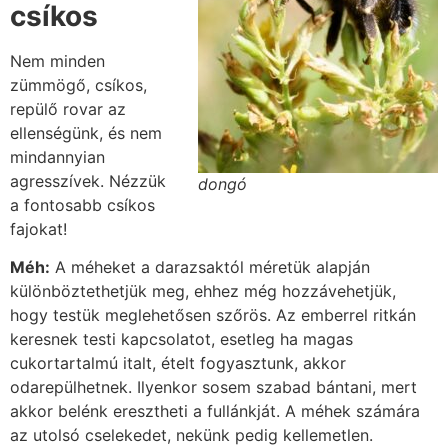
csíkos
Nem minden
zümmögő, csíkos,
repülő rovar az
ellenségünk, és nem
mindannyian
agresszívek. Nézzük
dongó
a fontosabb csíkos
fajokat!
Méh:
A méheket a darazsaktól méretük alapján
különböztethetjük meg, ehhez még hozzávehetjük,
hogy testük meglehetősen szőrös. Az emberrel ritkán
keresnek testi kapcsolatot, esetleg ha magas
cukortartalmú italt, ételt fogyasztunk, akkor
odarepülhetnek. Ilyenkor sosem szabad bántani, mert
akkor belénk eresztheti a fullánkját. A méhek számára
az utolsó cselekedet, nekünk pedig kellemetlen.