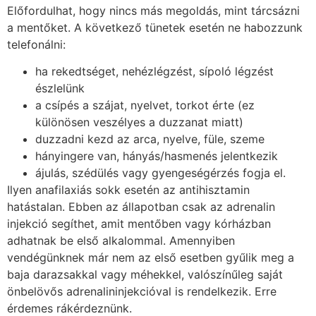
Előfordulhat, hogy nincs más megoldás, mint tárcsázni
a mentőket. A következő tünetek esetén ne habozzunk
telefonálni:
ha rekedtséget, nehézlégzést, sípoló légzést
észlelünk
a csípés a szájat, nyelvet, torkot érte (ez
különösen veszélyes a duzzanat miatt)
duzzadni kezd az arca, nyelve, füle, szeme
hányingere van, hányás/hasmenés jelentkezik
ájulás, szédülés vagy gyengeségérzés fogja el.
Ilyen anafilaxiás sokk esetén az antihisztamin
hatástalan. Ebben az állapotban csak az adrenalin
injekció segíthet, amit mentőben vagy kórházban
adhatnak be első alkalommal. Amennyiben
vendégünknek már nem az első esetben gyűlik meg a
baja darazsakkal vagy méhekkel, valószínűleg saját
önbelövős adrenalininjekcióval is rendelkezik. Erre
érdemes rákérdeznünk.