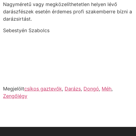
Nagyméretű vagy megközelíthetetlen helyen lévő
darászfészek esetén érdemes profi szakemberre bízni a
darázsirtást.
Sebestyén Szabolcs
Megjelölt
csíkos gaztevők
,
Darázs
,
Dongó
,
Méh
,
Zengőlégy