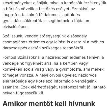
készítményeket ajánlják, mivel a kenőcsök érzékenyítik
a bőrt és növelik a fertőzés esélyét. Ezenkívül az
ibuprofen tartalmú fájdalomcsillapítók és
gyulladáscsökkentők is segíthetnek a fájdalom
elviselésében.
Szállásunk, vendéglátóegységünk elsősegély
csomagjához érdemes egy leírást is csatolni a méh és
darázscsípés esetén szükséges teendőkről.
Fontos!
Szállásoknál a házirendben érdemes felhívni a
vendégeink figyelmét arra, ha a kertben vagy
környékén sok a virág vagy a gyümölcsfa, ami méhek
tömegét vonzza. A helyi orvosi ügyelet, háziorvos
elérhetősége egy kötelező információ vendégeink
számára. Ezek elérhetőségét, telefonszámát jól látható
helyen függesszük ki!
Amikor mentőt kell hívnunk