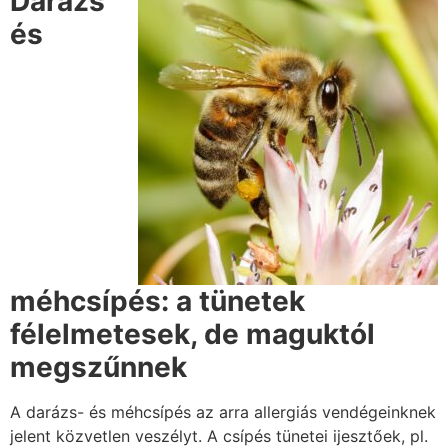
Darázs
és
méhcsípés: a tünetek
félelmetesek, de maguktól
megszűnnek
A darázs- és méhcsípés az arra allergiás vendégeinknek
jelent közvetlen veszélyt. A csípés tünetei ijesztőek, pl.