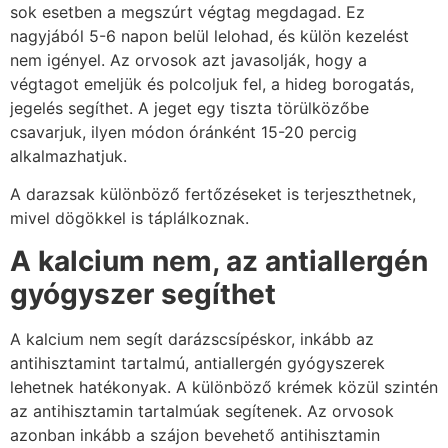
sok esetben a megszúrt végtag megdagad. Ez
nagyjából 5-6 napon belül lelohad, és külön kezelést
nem igényel. Az orvosok azt javasolják, hogy a
végtagot emeljük és polcoljuk fel, a hideg borogatás,
jegelés segíthet. A jeget egy tiszta törülközőbe
csavarjuk, ilyen módon óránként 15-20 percig
alkalmazhatjuk.
A darazsak különböző fertőzéseket is terjeszthetnek,
mivel dögökkel is táplálkoznak.
A kalcium nem, az antiallergén
gyógyszer segíthet
A kalcium nem segít darázscsípéskor, inkább az
antihisztamint tartalmú, antiallergén gyógyszerek
lehetnek hatékonyak. A különböző krémek közül szintén
az antihisztamin tartalmúak segítenek. Az orvosok
azonban inkább a szájon bevehető antihisztamin