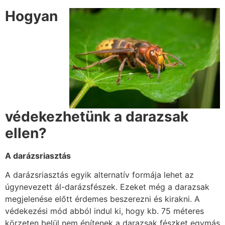
Hogyan
védekezhetünk a darazsak
ellen?
A darázsriasztás
A darázsriasztás egyik alternatív formája lehet az
úgynevezett ál-darázsfészek. Ezeket még a darazsak
megjelenése előtt érdemes beszerezni és kirakni. A
védekezési mód abból indul ki, hogy kb. 75 méteres
körzeten belül nem építenek a darazsak fészket egymás