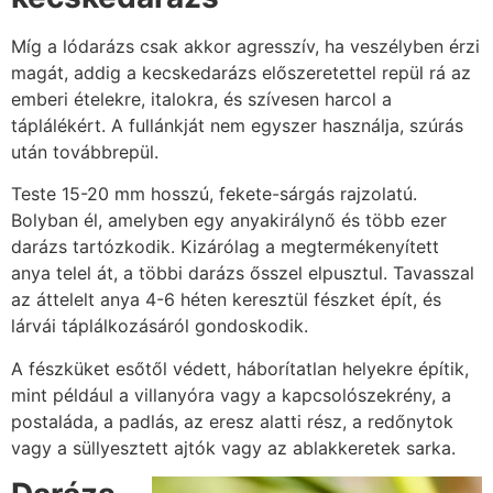
Míg a lódarázs csak akkor agresszív, ha veszélyben érzi
magát, addig a kecskedarázs előszeretettel repül rá az
emberi ételekre, italokra, és szívesen harcol a
táplálékért. A fullánkját nem egyszer használja, szúrás
után továbbrepül.
Teste 15-20 mm hosszú, fekete-sárgás rajzolatú.
Bolyban él, amelyben egy anyakirálynő és több ezer
darázs tartózkodik. Kizárólag a megtermékenyített
anya telel át, a többi darázs ősszel elpusztul. Tavasszal
az áttelelt anya 4-6 héten keresztül fészket épít, és
lárvái táplálkozásáról gondoskodik.
A fészküket esőtől védett, háborítatlan helyekre építik,
mint például a villanyóra vagy a kapcsolószekrény, a
postaláda, a padlás, az eresz alatti rész, a redőnytok
vagy a süllyesztett ajtók vagy az ablakkeretek sarka.