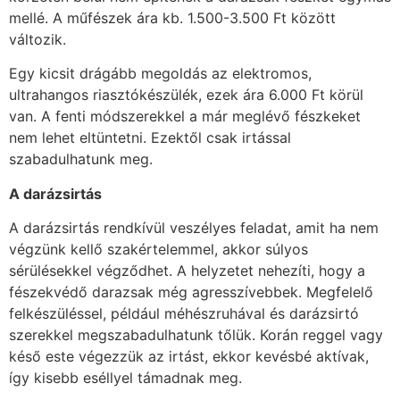
mellé. A műfészek ára kb. 1.500-3.500 Ft között
változik.
Egy kicsit drágább megoldás az elektromos,
ultrahangos riasztókészülék, ezek ára 6.000 Ft körül
van. A fenti módszerekkel a már meglévő fészkeket
nem lehet eltüntetni. Ezektől csak irtással
szabadulhatunk meg.
A darázsirtás
A darázsirtás rendkívül veszélyes feladat, amit ha nem
végzünk kellő szakértelemmel, akkor súlyos
sérülésekkel végződhet. A helyzetet nehezíti, hogy a
fészekvédő darazsak még agresszívebbek. Megfelelő
felkészüléssel, például méhészruhával és darázsirtó
szerekkel megszabadulhatunk tőlük. Korán reggel vagy
késő este végezzük az irtást, ekkor kevésbé aktívak,
így kisebb eséllyel támadnak meg.