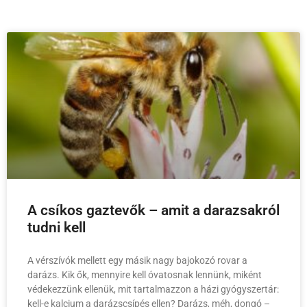
A csíkos gaztevők – amit a darazsakról
tudni kell
A vérszívók mellett egy másik nagy bajokozó rovar a
darázs. Kik ők, mennyire kell óvatosnak lennünk, miként
védekezzünk ellenük, mit tartalmazzon a házi gyógyszertár:
kell-e kalcium a darázscsípés ellen? Darázs, méh, dongó –