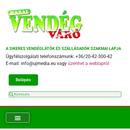
A SIKERES VENDÉGLÁTÓK ÉS SZÁLLÁSADÓK SZAKMAI LAPJA
Ügyfélszolgálati telefonszámunk: +36/20-42-300-42
E-mail: info@ujmedia.eu vagy
üzenhet a weblapról
Belépés