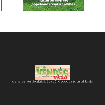
A sikeres vendéglátók és szállásadók szakmai lapja