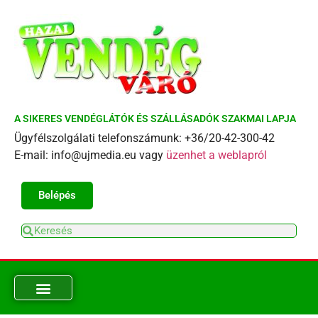
A SIKERES VENDÉGLÁTÓK ÉS SZÁLLÁSADÓK SZAKMAI LAPJA
Ügyfélszolgálati telefonszámunk: +36/20-42-300-42
E-mail: info@ujmedia.eu vagy
üzenhet a weblapról
Belépés