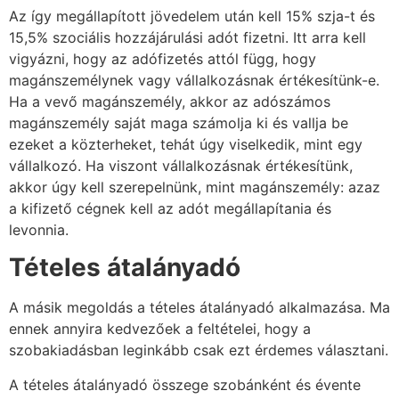
Az így megállapított jövedelem után kell 15% szja-t és
15,5% szociális hozzájárulási adót fizetni. Itt arra kell
vigyázni, hogy az adófizetés attól függ, hogy
magánszemélynek vagy vállalkozásnak értékesítünk-e.
Ha a vevő magánszemély, akkor az adószámos
magánszemély saját maga számolja ki és vallja be
ezeket a közterheket, tehát úgy viselkedik, mint egy
vállalkozó. Ha viszont vállalkozásnak értékesítünk,
akkor úgy kell szerepelnünk, mint magánszemély: azaz
a kifizető cégnek kell az adót megállapítania és
levonnia.
Tételes átalányadó
A másik megoldás a tételes átalányadó alkalmazása. Ma
ennek annyira kedvezőek a feltételei, hogy a
szobakiadásban leginkább csak ezt érdemes választani.
A tételes átalányadó összege szobánként és évente