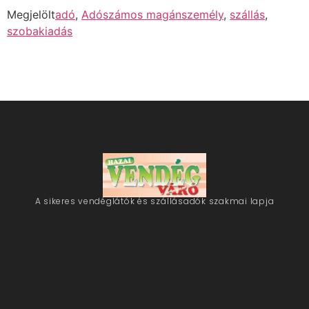
Megjelölt
adó
,
Adószámos magánszemély
,
szállás
,
szobakiadás
A sikeres vendéglátók és szállásadók szakmai lapja