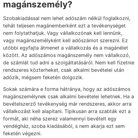
magánszemély?
Szobakiadással nem lehet adószám nélkül foglalkozni,
tehát teljesen magánemberként ezt a tevékenységet
nem folytathatjuk. Vagy vállalkozónak kell lennünk,
vagy magánszemélyként kell adószámot szerezni. Ez
utóbbi egyfajta átmenet a vállalkozás és a magánélet
között. Az adószámos magánszemély nem vállalkozó,
de számlát tud adni a szolgáltatásáról. Nem kell fizetnie
rendszeres közterheket, csak alkalmi bevételei után
adózik, mégsem feketén dolgozik.
Sokak számára e forma hátránya, hogy az adószámos
magánszemélynek csak alkalmi bevételei lehetnek. Ha a
bevételszerző tevékenység már rendszeres, akkor arra
vállalkozást kell alapítani. Tipikusan arra szabták ezt a
formát, aki néha szerez valamennyi bevételt egy
vendégház, szoba kiadásából, s nem akarja ezt sem
feketén végezni.