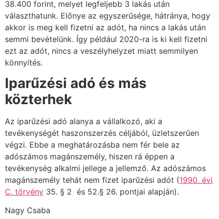
38.400 forint, melyet legfeljebb 3 lakás után
választhatunk. Előnye az egyszerűsége, hátránya, hogy
akkor is meg kell fizetni az adót, ha nincs a lakás után
semmi bevételünk. Így például 2020-ra is ki kell fizetni
ezt az adót, nincs a veszélyhelyzet miatt semmilyen
könnyítés.
Iparűzési adó és más
közterhek
Az iparűzési adó alanya a vállalkozó, aki a
tevékenységét haszonszerzés céljából, üzletszerűen
végzi. Ebbe a meghatározásba nem fér bele az
adószámos magánszemély, hiszen rá éppen a
tevékenység alkalmi jellege a jellemző. Az adószámos
magánszemély tehát nem fizet iparűzési adót (
1990. évi
C. törvény
35. § 2 és 52.§ 26. pontjai alapján).
Nagy Csaba