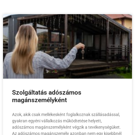
Szolgáltatás adószámos
magánszemélyként
Azok, akik csak mellékesként foglalkoznak szállásadással,
gyakran egyéni vállalkozás működtetése helyett,
adószámos magánszemélyként végzik a tevékenységüket.
Az adószámos magánszemély azonban nem egy kisebbnél