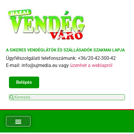
A SIKERES VENDÉGLÁTÓK ÉS SZÁLLÁSADÓK SZAKMAI LAPJA
Ügyfélszolgálati telefonszámunk: +36/20-42-300-42
E-mail: info@ujmedia.eu vagy
üzenhet a weblapról
Belépés