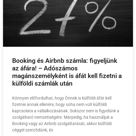
Booking és Airbnb számla: figyeljünk
az áfára! – Adószámos
magánszemélyként is áfát kell fizetni a
külföldi számlák után
Könnyen előfordulhat, hogy Önnek is külföldi áfát kell
fizetnie annak ellenére, hogy soha nem volt külföldi
kapcsolata a vállalkozásának. Sokszor nem is figyelünk a
szolgáltató nemzetiségére. Márpedig, ha használjuk a
Booking vagy az Airbnb szolgáltatását, akkor külföldi
céggel szerződünk, és