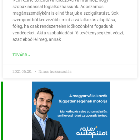
Nem kell feltétlenül vállalkozóvá válni ahhoz, hogy
szobakiadással foglalkozhassunk. Adószámos
magánszemélyként is elindíthatjuk a szolgáltatást. Sok
szempontból kedvezőbb, mint a vállalkozás alapítása,
főleg, ha csak rendszertelen időközönként fogadunk
vendégeket. Aki a szobakiadást fő tevékenységként végzi,
azaz ebből él meg, annak
TOVÁBB »
2021.06.20.
Nincs hozzászólás