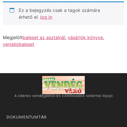
Ez a bejegyzés csak a tagok számára
érhető el.
log in
Megjelölt
baleset az asztalnál
,
vásárlók könyve
,
vendégbaleset
A sikeres vendéglátók és szállásadók szakmai lapja
DOKUMENTUMTÁR