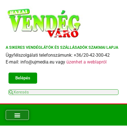
A SIKERES VENDÉGLÁTÓK ÉS SZÁLLÁSADÓK SZAKMAI LAPJA
Ügyfélszolgálati telefonszámunk: +36/20-42-300-42
E-mail: info@ujmedia.eu vagy
üzenhet a weblapról
Belépés