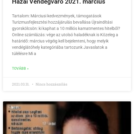
Hazai Vendégváró 2021. március
Tartalom: Márciusi kedvezmények, támogatások
Turizmusfejlesztési hozzájárulás bevallása Újraindítási
gyorskölcsön: ki kaphat a 10 milliós kamatmentes hitelből?
Online számlázás: vége az utolsó haladéknak is Közeleg a
határidő: március végéig kell bejelenteni, hogy melyik
vendéglátóhely kategóriába tartozunk Javaslatok a
túlélésre Mi a
TOVÁBB »
2021.03.31.
Nincs hozzászólás