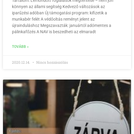
Tartalom: Lemondott foglalások megtérítése – nem jön
könnyen az állami segítség Kedvező változások az
iparűzési adóban Új támogatási program: kifizetik a
munkabér felét A védőoltás reményt jelent az
újrainduláshoz Megszavazták: januártól adómentes a
pálinkafőzés A NAV is beszedheti az elmaradt
TOVÁBB »
2020.12.14.
Nincs hozzászólás