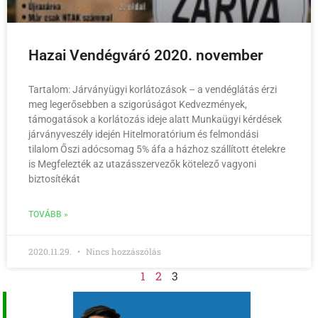
Hazai Vendégváró 2020. november
Tartalom: Járványügyi korlátozások – a vendéglátás érzi
meg legerősebben a szigorúságot Kedvezmények,
támogatások a korlátozás ideje alatt Munkaügyi kérdések
járványveszély idején Hitelmoratórium és felmondási
tilalom Őszi adócsomag 5% áfa a házhoz szállított ételekre
is Megfelezték az utazásszervezők kötelező vagyoni
biztosítékát
TOVÁBB »
2020.11.29.
Nincs hozzászólás
1
2
3