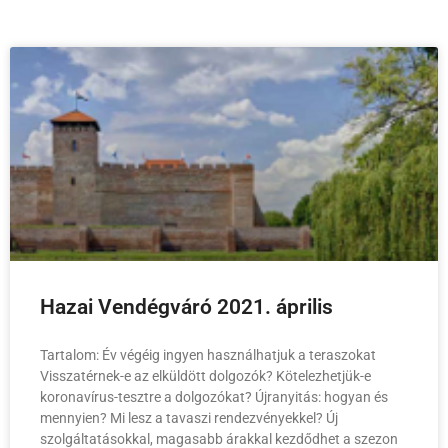
Hazai Vendégváró 2021. április
Tartalom: Év végéig ingyen használhatjuk a teraszokat
Visszatérnek-e az elküldött dolgozók? Kötelezhetjük-e
koronavírus-tesztre a dolgozókat? Újranyitás: hogyan és
mennyien? Mi lesz a tavaszi rendezvényekkel? Új
szolgáltatásokkal, magasabb árakkal kezdődhet a szezon