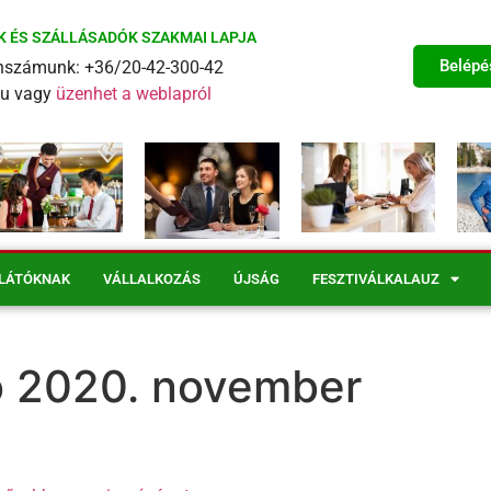
K ÉS SZÁLLÁSADÓK SZAKMAI LAPJA
Belépé
fonszámunk: +36/20-42-300-42
eu vagy
üzenhet a weblapról
LÁTÓKNAK
VÁLLALKOZÁS
ÚJSÁG
FESZTIVÁLKALAUZ
ó 2020. november