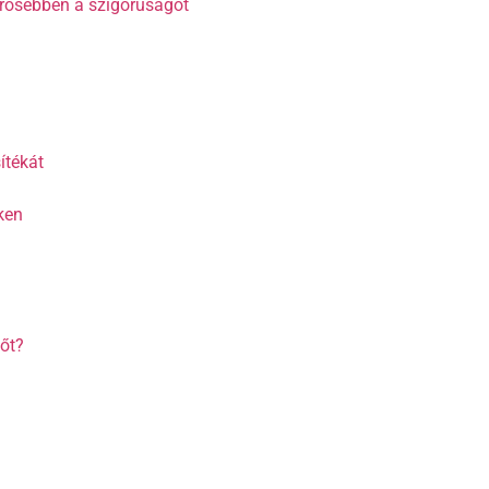
erősebben a szigorúságot
ítékát
ken
őt?