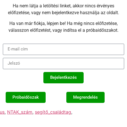
Ha nem látja a letöltési linket, akkor nincs érvényes
előfizetése, vagy nem bejelentkezve használja az oldalt.
Ha van már fiókja, lépjen be! Ha még nincs előfizetése,
válasszon előfizetést, vagy indítsa el a próbaidőszakot.
Bejelentkezés
Próbaidőszak
Megrendelés
us
,
NTAK_szám
,
segítő_családtag
,