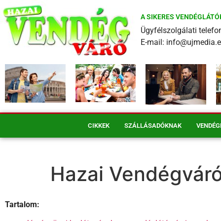
A SIKERES VENDÉGLÁTÓ
Ügyfélszolgálati tele
E-mail: info@ujmedia.
CIKKEK
SZÁLLÁSADÓKNAK
VENDÉG
Hazai Vendégvár
Tartalom: