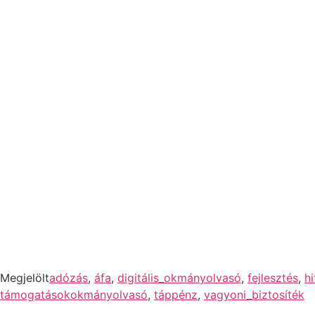
Megjelölt
adózás
,
áfa
,
digitális_okmányolvasó
,
fejlesztés
,
h
támogatásokokmányolvasó
,
táppénz
,
vagyoni_biztosíték