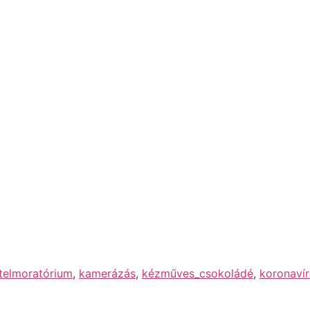
itelmoratórium
,
kamerázás
,
kézműves_csokoládé
,
koronavír