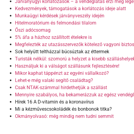
Járványügyi korlátozások – a vendéglátás érzi meg leg
Kedvezmények, támogatások a korlátozás ideje alatt
Munkaügyi kérdések járványveszély idején
Hitelmoratórium és felmondási tilalom
Őszi adócsomag
5% áfa a házhoz szállított ételekre is
Megfelezték az utazásszervezők kötelező vagyoni biztos
Sok helyütt teltházzal búcsúztak az éttermek
Turisták nélkül: szomorú a helyzet a kisebb szálláshelye
Használjuk ki a válságot szállásunk fejlesztésére!
Mikor kaphat táppénzt az egyéni vállalkozó?
Lehet-e még valaki segítő családtag?
Csak NTAK-számmal hirdethetjük a szállást
Mennyire szabályos, ha bekamerázzuk az egész vendégl
Hírek 16 A D-vitamin és a koronavírus
Mi a kézművescsokoládék és bonbonok titka?
Okmányolvasó: még mindig nem tudni semmit