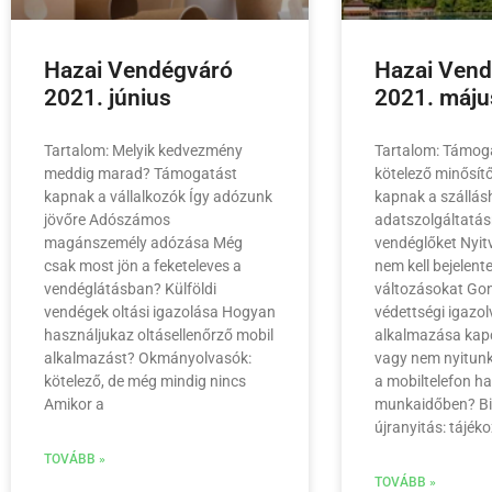
Hazai Vendégváró
Hazai Ven
2021. június
2021. máju
Tartalom: Melyik kedvezmény
Tartalom: Támoga
meddig marad? Támogatást
kötelező minősít
kapnak a vállalkozók Így adózunk
kapnak a szállásh
jövőre Adószámos
adatszolgáltatásr
magánszemély adózása Még
vendéglőket Nyitv
csak most jön a feketeleves a
nem kell bejelent
vendéglátásban? Külföldi
változásokat Go
vendégek oltási igazolása Hogyan
védettségi igazo
használjukaz oltásellenőrző mobil
alkalmazása kap
alkalmazást? Okmányolvasók:
vagy nem nyitunk
kötelező, de még mindig nincs
a mobiltelefon h
Amikor a
munkaidőben? B
újranyitás: tájék
TOVÁBB »
TOVÁBB »