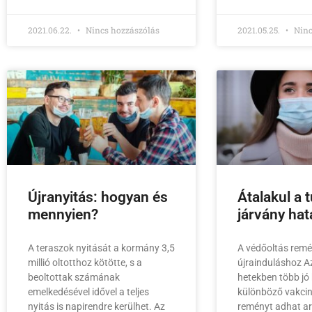
2021.06.22.
Nincs hozzászólás
2021.05.25.
Ninc
Újranyitás: hogyan és
Átalakul a 
mennyien?
járvány hat
A teraszok nyitását a kormány 3,5
A védőoltás remén
millió oltotthoz kötötte, s a
újrainduláshoz A
beoltottak számának
hetekben több jó h
emelkedésével idővel a teljes
különböző vakcin
nyitás is napirendre kerülhet. Az
reményt adhat ar