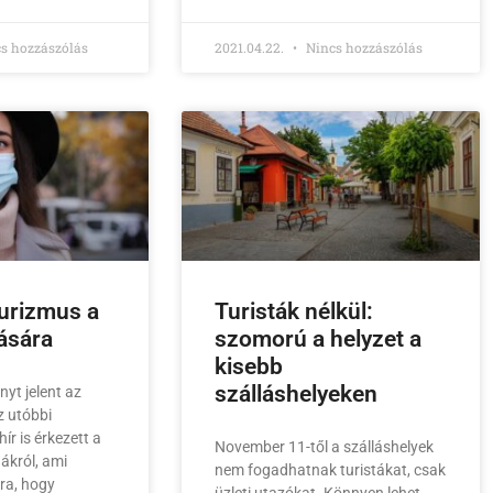
s hozzászólás
2021.04.22.
Nincs hozzászólás
turizmus a
Turisták nélkül:
ására
szomorú a helyzet a
kisebb
szálláshelyeken
yt jelent az
z utóbbi
ír is érkezett a
November 11-től a szálláshelyek
ákról, ami
nem fogadhatnak turistákat, csak
ra, hogy
üzleti utazókat. Könnyen lehet,