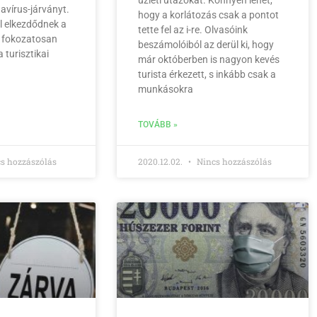
avírus-járványt.
hogy a korlátozás csak a pontot
l elkezdődnek a
tette fel az i-re. Olvasóink
, fokozatosan
beszámolóiból az derül ki, hogy
a turisztikai
már októberben is nagyon kevés
turista érkezett, s inkább csak a
munkásokra
TOVÁBB »
s hozzászólás
2020.12.02.
Nincs hozzászólás