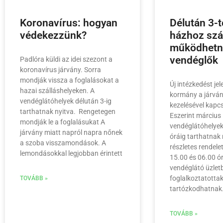
Koronavírus: hogyan
Délután 3-t
védekezzünk?
házhoz szál
működhetn
vendéglők
Padlóra küldi az idei szezont a
koronavírus járvány. Sorra
mondják vissza a foglalásokat a
Új intézkedést jel
hazai szálláshelyeken. A
kormány a járván
vendéglátóhelyek délután 3-ig
kezelésével kapc
tarthatnak nyitva. Rengetegen
Eszerint március 
mondják le a foglalásukat A
vendéglátóhelyek
járvány miatt napról napra nőnek
óráig tarthatnak 
a szoba visszamondások. A
részletes rendele
lemondásokkal legjobban érintett
15.00 és 06.00 ó
vendéglátó üzlet
foglalkoztatotta
TOVÁBB »
tartózkodhatnak
TOVÁBB »