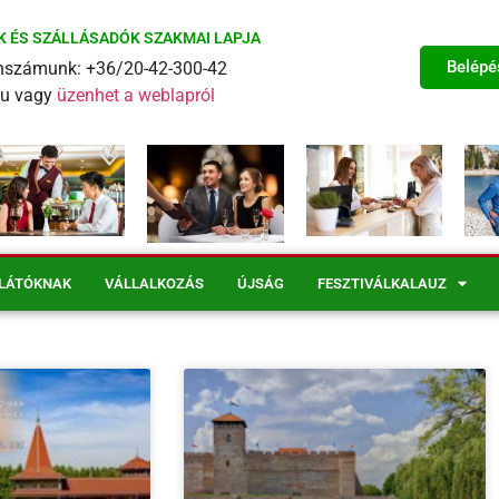
K ÉS SZÁLLÁSADÓK SZAKMAI LAPJA
Belépé
fonszámunk: +36/20-42-300-42
eu vagy
üzenhet a weblapról
LÁTÓKNAK
VÁLLALKOZÁS
ÚJSÁG
FESZTIVÁLKALAUZ