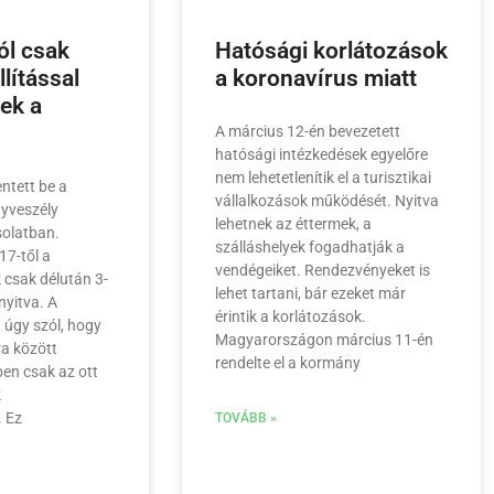
ól csak
Hatósági korlátozások
lítással
a koronavírus miatt
ek a
A március 12-én bevezetett
hatósági intézkedések egyelőre
nem lehetetlenítik el a turisztikai
entett be a
vállalkozások működését. Nyitva
yveszély
lehetnek az éttermek, a
solatban.
szálláshelyek fogadhatják a
17-től a
vendégeiket. Rendezvényeket is
 csak délután 3-
lehet tartani, bár ezeket már
nyitva. A
érintik a korlátozások.
t úgy szól, hogy
Magyarországon március 11-én
ra között
rendelte el a kormány
ben csak az ott
k
. Ez
TOVÁBB »