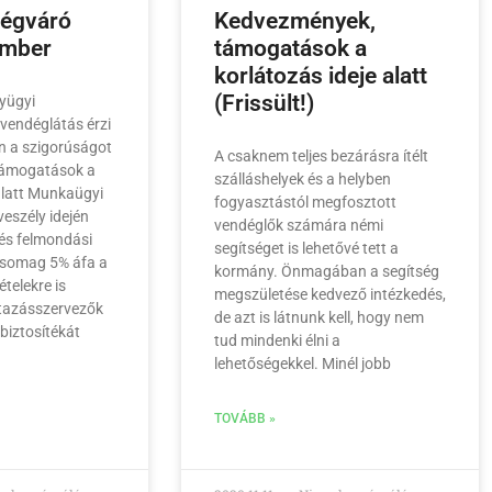
dégváró
Kedvezmények,
ember
támogatások a
korlátozás ideje alatt
(Frissült!)
yügyi
 vendéglátás érzi
n a szigorúságot
A csaknem teljes bezárásra ítélt
támogatások a
szálláshelyek és a helyben
 alatt Munkaügyi
fogyasztástól megfosztott
eszély idején
vendéglők számára némi
és felmondási
segítséget is lehetővé tett a
csomag 5% áfa a
kormány. Önmagában a segítség
ételekre is
megszületése kedvező intézkedés,
utazásszervezők
de azt is látnunk kell, hogy nem
biztosítékát
tud mindenki élni a
lehetőségekkel. Minél jobb
TOVÁBB »