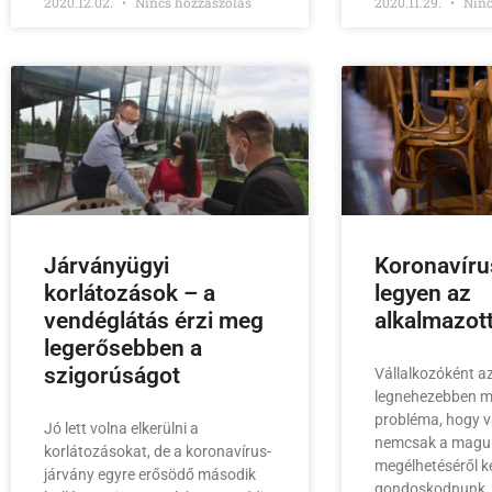
2020.12.02.
Nincs hozzászólás
2020.11.29.
Ninc
Járványügyi
Koronavíru
korlátozások – a
legyen az
vendéglátás érzi meg
alkalmazot
legerősebben a
szigorúságot
Vállalkozóként az
legnehezebben 
probléma, hogy v
Jó lett volna elkerülni a
nemcsak a magu
korlátozásokat, de a koronavírus-
megélhetéséről ke
járvány egyre erősödő második
gondoskodnunk, 