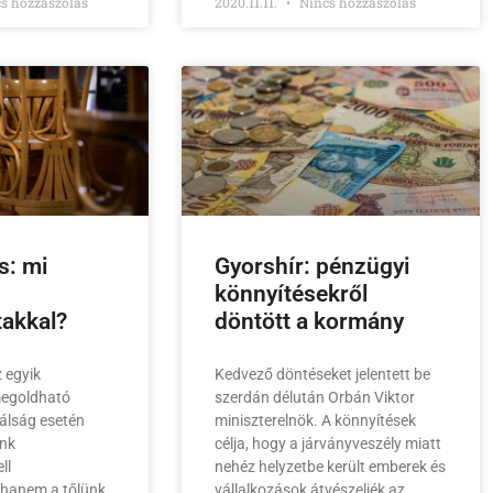
s hozzászólás
2020.11.11.
Nincs hozzászólás
s: mi
Gyorshír: pénzügyi
könnyítésekről
takkal?
döntött a kormány
 egyik
Kedvező döntéseket jelentett be
megoldható
szerdán délután Orbán Viktor
álság esetén
miniszterelnök. A könnyítések
nk
célja, hogy a járványveszély miatt
ll
nehéz helyzetbe került emberek és
hanem a tőlünk
vállalkozások átvészeljék az