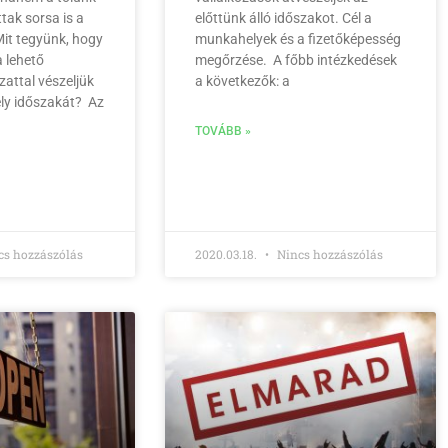
tak sorsa is a
előttünk álló időszakot. Cél a
it tegyünk, hogy
munkahelyek és a fizetőképesség
 lehető
megőrzése. A főbb intézkedések
zattal vészeljük
a következők: a
ély időszakát? Az
TOVÁBB »
s hozzászólás
2020.03.18.
Nincs hozzászólás