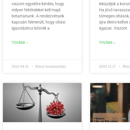
viszont egyelőre kérdés, hogy
leküzdjük a koron
milyen feltételeket kell majd
Ha jövő tavassza
betartanunk. A rendezvények
tömeges oltások
kapcsán felmerült, hogy oltási
újra életre kelhet 
igazoláshoz kötnék a
ágazat. Viszont
TOVÁBB »
TOVÁBB »
2021.04.16.
Nincs hozzászólás
2020.12.17.
Ninc