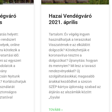
dégváró
Hazai Vendégváró
s
2021. április
tás helyett:
Tartalom: Év végéig ingyen
ő rendszert
használhatjuk a teraszokat
elyek, online
Visszatérnek-e az elküldött
a kötelezik a
dolgozók? Kötelezhetjük-e
atartási idő:
koronavírus-tesztre a
eni az egyszeri
dolgozókat? Újranyitás: hogyan
ndolatok a
és mennyien? Mi lesz a tavaszi
lvány
rendezvényekkel? Új
csán Nyitunk
szolgáltatásokkal, magasabb
? Korlátozhatjuk
árakkal kezdődhet a szezon
asználatát
SZÉP-kártya újdonság: szabad az
iztonságos
átjárás az alszámlák között
oztatóval
„Gyulai
TOVÁBB »