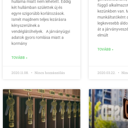
hulláma miatt nem lehetett. Eddig
függő alkalmazot
két hullámban születtek új és
kezünkben van. M
egyre szigorúbb korlátozások.
munkáltatóként a
Ismét majdnem teljes lezárásra
legkevesebb áldo
kényszerülnek a
át a járványvesz
vendéglátóhelyek. A járványügyi
elmúlt
adatok gyors romlása miatt a
kormány
TOVÁBB »
TOVÁBB »
2020.11.08.
Nincs hozzászólás
2020.03.22.
Ninc