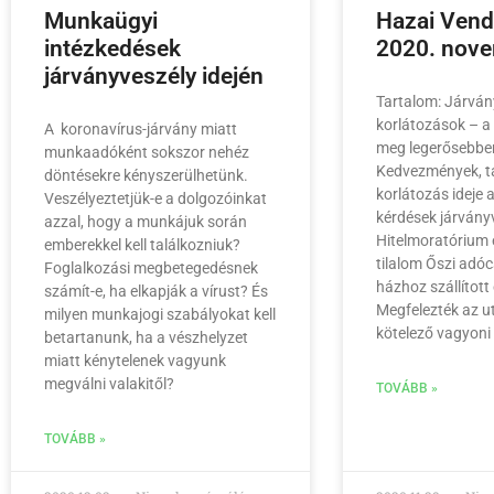
Munkaügyi
Hazai Ven
intézkedések
2020. nov
járványveszély idején
Tartalom: Járván
korlátozások – a
A koronavírus-járvány miatt
meg legerősebbe
munkaadóként sokszor nehéz
Kedvezmények, 
döntésekre kényszerülhetünk.
korlátozás ideje
Veszélyeztetjük-e a dolgozóinkat
kérdések járványv
azzal, hogy a munkájuk során
Hitelmoratórium 
emberekkel kell találkozniuk?
tilalom Őszi adó
Foglalkozási megbetegedésnek
házhoz szállított 
számít-e, ha elkapják a vírust? És
Megfelezték az 
milyen munkajogi szabályokat kell
kötelező vagyoni 
betartanunk, ha a vészhelyzet
miatt kénytelenek vagyunk
megválni valakitől?
TOVÁBB »
TOVÁBB »