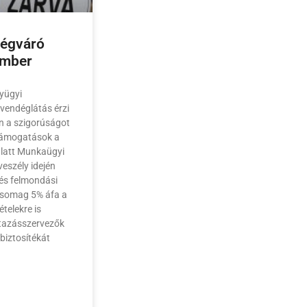
dégváró
ember
yügyi
 vendéglátás érzi
n a szigorúságot
támogatások a
 alatt Munkaügyi
eszély idején
és felmondási
csomag 5% áfa a
ételekre is
utazásszervezők
biztosítékát