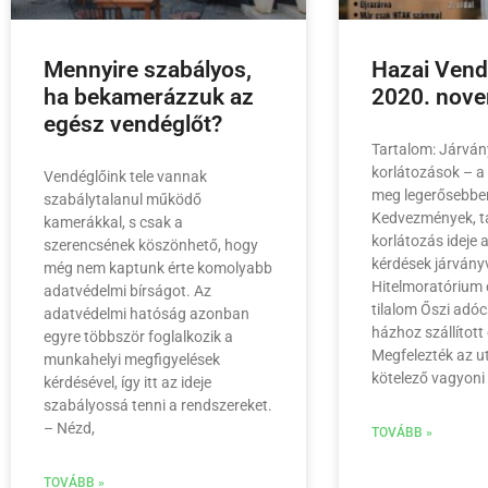
Mennyire szabályos,
Hazai Ven
ha bekamerázzuk az
2020. nov
egész vendéglőt?
Tartalom: Járván
korlátozások – a
Vendéglőink tele vannak
meg legerősebbe
szabálytalanul működő
Kedvezmények, 
kamerákkal, s csak a
korlátozás ideje
szerencsének köszönhető, hogy
kérdések járványv
még nem kaptunk érte komolyabb
Hitelmoratórium 
adatvédelmi bírságot. Az
tilalom Őszi adó
adatvédelmi hatóság azonban
házhoz szállított 
egyre többször foglalkozik a
Megfelezték az 
munkahelyi megfigyelések
kötelező vagyoni 
kérdésével, így itt az ideje
szabályossá tenni a rendszereket.
– Nézd,
TOVÁBB »
TOVÁBB »