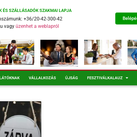
K ÉS SZÁLLÁSADÓK SZAKMAI LAPJA
Belépé
fonszámunk: +36/20-42-300-42
eu vagy
üzenhet a weblapról
LÁTÓKNAK
VÁLLALKOZÁS
ÚJSÁG
FESZTIVÁLKALAUZ