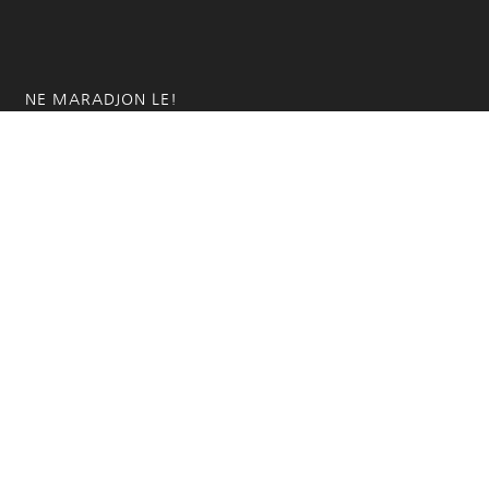
NE MARADJON LE!
Iratkozzon fel hírlevelünkre!
KÜLDÖM
hazaivendegvaro.hu – Minden jog fenntartva © 2025. –
Új Médi