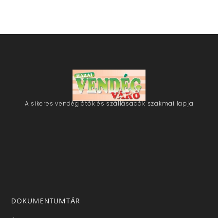
A sikeres vendéglátók és szállásadók szakmai lapja
DOKUMENTUMTÁR