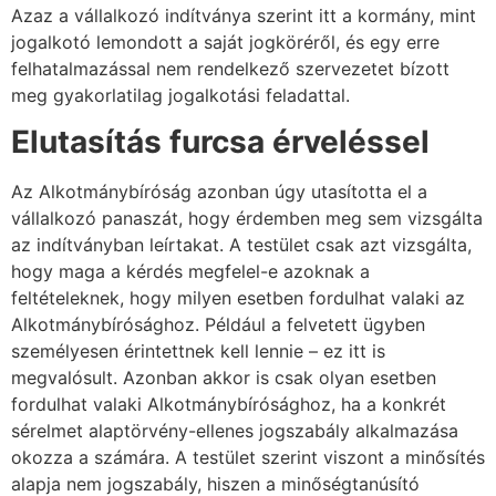
Azaz a vállalkozó indítványa szerint itt a kormány, mint
jogalkotó lemondott a saját jogköréről, és egy erre
felhatalmazással nem rendelkező szervezetet bízott
meg gyakorlatilag jogalkotási feladattal.
Elutasítás furcsa érveléssel
Az Alkotmánybíróság azonban úgy utasította el a
vállalkozó panaszát, hogy érdemben meg sem vizsgálta
az indítványban leírtakat. A testület csak azt vizsgálta,
hogy maga a kérdés megfelel-e azoknak a
feltételeknek, hogy milyen esetben fordulhat valaki az
Alkotmánybírósághoz. Például a felvetett ügyben
személyesen érintettnek kell lennie – ez itt is
megvalósult. Azonban akkor is csak olyan esetben
fordulhat valaki Alkotmánybírósághoz, ha a konkrét
sérelmet alaptörvény-ellenes jogszabály alkalmazása
okozza a számára. A testület szerint viszont a minősítés
alapja nem jogszabály, hiszen a minőségtanúsító