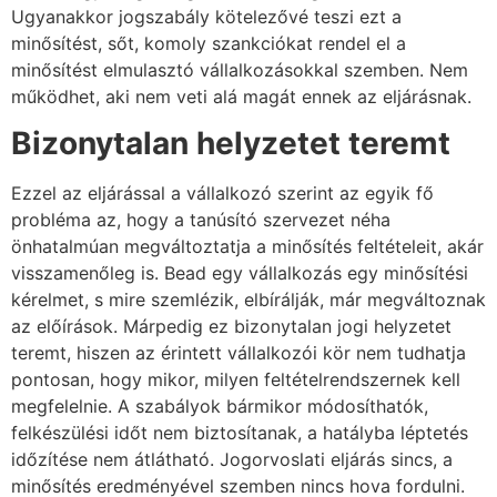
Ugyanakkor jogszabály kötelezővé teszi ezt a
minősítést, sőt, komoly szankciókat rendel el a
minősítést elmulasztó vállalkozásokkal szemben. Nem
működhet, aki nem veti alá magát ennek az eljárásnak.
Bizonytalan helyzetet teremt
Ezzel az eljárással a vállalkozó szerint az egyik fő
probléma az, hogy a tanúsító szervezet néha
önhatalmúan megváltoztatja a minősítés feltételeit, akár
visszamenőleg is. Bead egy vállalkozás egy minősítési
kérelmet, s mire szemlézik, elbírálják, már megváltoznak
az előírások. Márpedig ez bizonytalan jogi helyzetet
teremt, hiszen az érintett vállalkozói kör nem tudhatja
pontosan, hogy mikor, milyen feltételrendszernek kell
megfelelnie. A szabályok bármikor módosíthatók,
felkészülési időt nem biztosítanak, a hatályba léptetés
időzítése nem átlátható. Jogorvoslati eljárás sincs, a
minősítés eredményével szemben nincs hova fordulni.