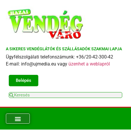
A SIKERES VENDÉGLÁTÓK ÉS SZÁLLÁSADÓK SZAKMAI LAPJA
Ügyfélszolgálati telefonszámunk: +36/20-42-300-42
E-mail: info@ujmedia.eu vagy
üzenhet a weblapról
Belépés