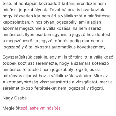
testület honlapján közreadott kritériumrendszer nem
minősül jogszabálynak. Továbbá arra is hivatkoztak,
hogy közvetlen kár nem éri a vállalkozót a minősítéssel
kapcsolatban. Nincs olyan jogszabály, ami alapján
azonnal megszűnne a vállalkozása, ha nem szerez
minősítést. Ilyen esetben ugyanis a jegyző hoz döntést
a megszűnésről, a jegyzői döntés pedig már nem a
jogszabály által okozott automatikus következmény.
Egyszerűsítsük csak le, egy mi is történt itt: a vállalkozó
többek közt azt sérelmezte, hogy a számára kötelező
minősítés feltételeit nem jogszabály rögzíti, és ez
hátrányos eljárást hoz a vállalkozók számára. Mire az
Alkotmánybíróság visszautasította a vizsgálatot, mert a
sérelmet okozó feltételeket nem jogszabály rögzíti.
Nagy Csaba
Megjelölt
szálláshelyminősítés