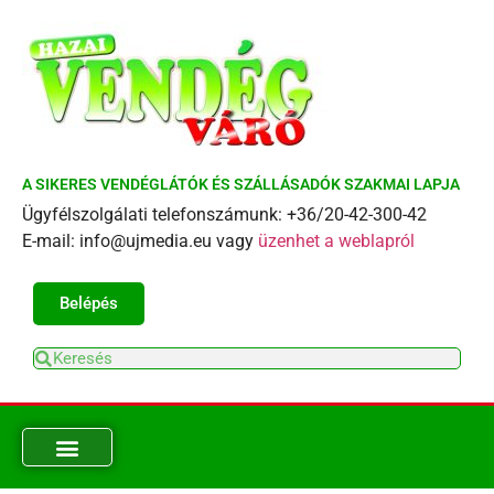
A SIKERES VENDÉGLÁTÓK ÉS SZÁLLÁSADÓK SZAKMAI LAPJA
Ügyfélszolgálati telefonszámunk: +36/20-42-300-42
E-mail: info@ujmedia.eu vagy
üzenhet a weblapról
Belépés