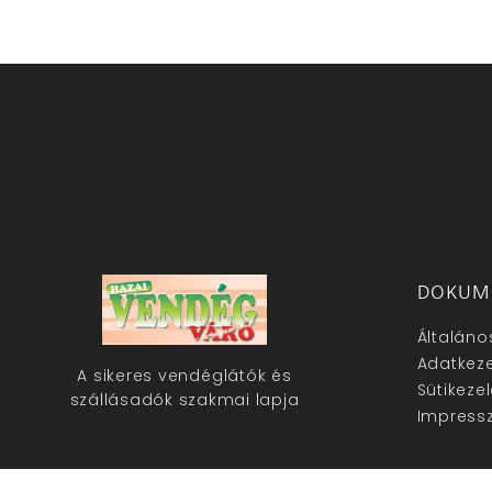
DOKUM
Általáno
Adatkeze
A sikeres vendéglátók és
Sütikeze
szállásadók szakmai lapja
Impress