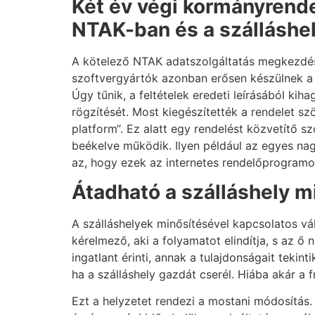
Két év végi kormányrende
NTAK-ban és a szálláshe
A kötelező NTAK adatszolgáltatás megkezdés
szoftvergyártók azonban erősen készülnek a 
Úgy tűnik, a feltételek eredeti leírásából kih
rögzítését. Most kiegészítették a rendelet 
platform“. Ez alatt egy rendelést közvetítő s
beékelve működik. Ilyen például az egyes nagy
az, hogy ezek az internetes rendelőprogramok 
Átadható a szálláshely m
A szálláshelyek minősítésével kapcsolatos vált
kérelmező, aki a folyamatot elindítja, s az 
ingatlant érinti, annak a tulajdonságait teki
ha a szálláshely gazdát cserél. Hiába akár a 
Ezt a helyzetet rendezi a mostani módosítás. 