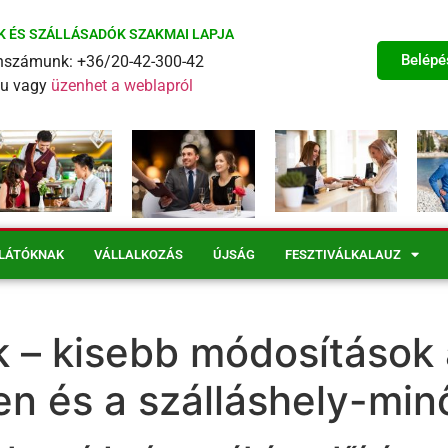
K ÉS SZÁLLÁSADÓK SZAKMAI LAPJA
Belépé
fonszámunk: +36/20-42-300-42
eu vagy
üzenhet a weblapról
LÁTÓKNAK
VÁLLALKOZÁS
ÚJSÁG
FESZTIVÁLKALAUZ
k – kisebb módosítások
n és a szálláshely-min