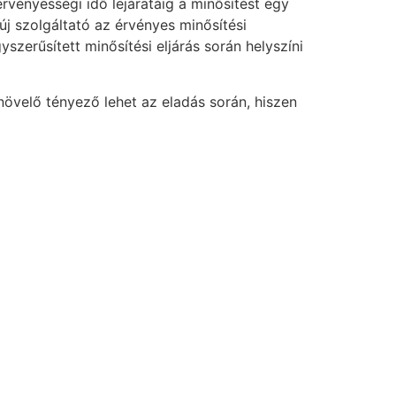
rvényességi idő lejáratáig a minősítést egy
új szolgáltató az érvényes minősítési
szerűsített minősítési eljárás során helyszíni
növelő tényező lehet az eladás során, hiszen