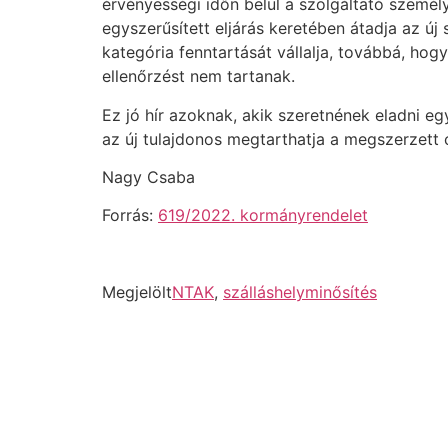
érvényességi időn belül a szolgáltató személy
egyszerűsített eljárás keretében átadja az új
kategória fenntartását vállalja, továbbá, hogy
ellenőrzést nem tartanak.
Ez jó hír azoknak, akik szeretnének eladni e
az új tulajdonos megtarthatja a megszerzett c
Nagy Csaba
Forrás:
619/2022. kormányrendelet
Megjelölt
NTAK
,
szálláshelyminősítés