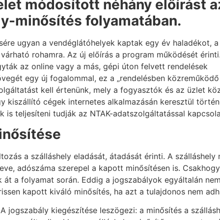
let módosított néhány előírást a
ly-minősítés folyamatában.
ére ugyan a vendéglátóhelyek kaptak egy év haladékot, a
várható rohamra. Az új előírás a program működését érinti
agyták az online vagy a más, gépi úton felvett rendelések
szövegét egy új fogalommal, ez a „rendelésben közreműködő
zolgáltatást kell értenünk, mely a fogyasztók és az üzlet kö
 kiszállító cégek internetes alkalmazásán keresztül történő 
is teljesíteni tudják az NTAK-adatszolgáltatással kapcsola
inősítése
ozás a szálláshely eladását, átadását érinti. A szálláshely m
ő neve, adószáma szerepel a kapott minősítésen is. Csakhog
ntik át a folyamat során. Eddig a jogszabályok egyáltalán ne
frissen kapott kiváló minősítés, ha azt a tulajdonos nem ad
A jogszabály kiegészítése leszögezi: a minősítés a szállásh