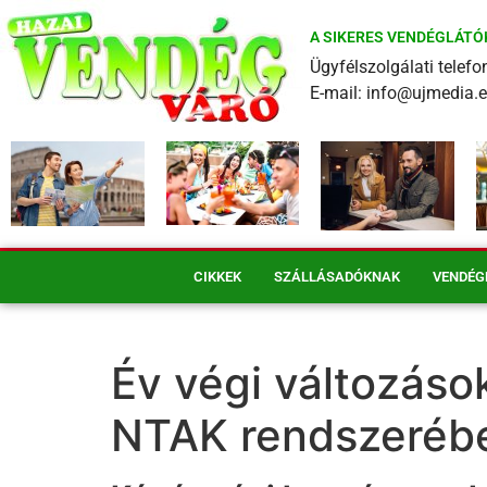
A SIKERES VENDÉGLÁTÓ
Ügyfélszolgálati tele
E-mail: info@ujmedia.
CIKKEK
SZÁLLÁSADÓKNAK
VENDÉG
Év végi változáso
NTAK rendszerébe