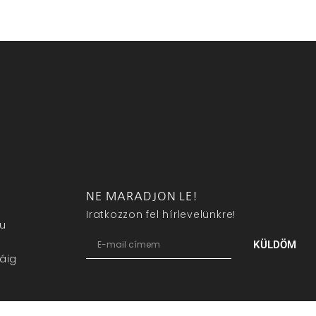
NE MARADJON LE!
Iratkozzon fel hírlevelünkre!
eu
KÜLDÖM
áig