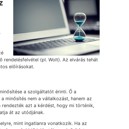
z
.
zé
rendelésfelvétel (pl. Wolt). Aż elvárás tehát
tos előírásokat.
inősítése a szolgáltatót érinti. Ő a
y a minősítés nem a vállalkozást, hanem az
m rendezték azt a kérdést, hogy mi történik,
hatja át az utódjának.
elyre, mint ingatlanra vonatkozik. Ha az