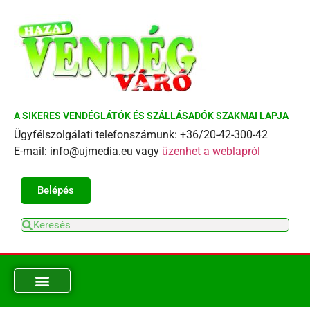
A SIKERES VENDÉGLÁTÓK ÉS SZÁLLÁSADÓK SZAKMAI LAPJA
Ügyfélszolgálati telefonszámunk: +36/20-42-300-42
E-mail: info@ujmedia.eu vagy
üzenhet a weblapról
Belépés