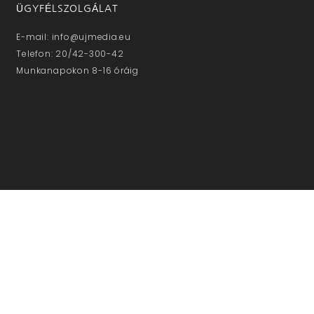
ÜGYFÉLSZOLGÁLAT
E-mail: info@ujmedia.eu
Telefon: 20/42-300-42
Munkanapokon 8-16 óráig
NE MARADJON LE!
Iratkozzon fel hírlevelünkre!