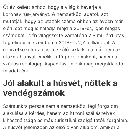
Öt év kellett ahhoz, hogy a világ kiheverje a
koronavírus-járványt. A nemzetközi adatok azt
mutatják, hogy az utazók száma ebben az évben már
eléri, sőt meg is haladja majd a 2019-es, igen magas
számokat. Idén világszerte várhatóan 2,9 milliárd utas
fog elindulni, szemben a 2019-es 2,7 milliárddal. A
nemzetközi turizmusról szóló cikkek ma már nem az
utazók hiányát emelik ki fő problémaként, hanem a
szűkös repülőgép-kapacitást jelölik meg megoldandó
feladatként.
Jól alakult a húsvét, nőttek a
vendégszámok
Számunkra persze nem a nemzetközi légi forgalom
alakulása a kérdés, hanem az itthoni szálláshelyek
kihasználtsága és más turisztikai szolgáltatók forgalma.
A húsvét jellemzően az első olyan alkalom, amikor a