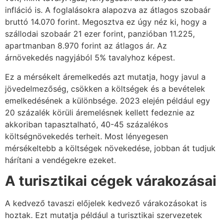
infláció is. A foglalásokra alapozva az átlagos szobaár
bruttó 14.070 forint. Megosztva ez úgy néz ki, hogy a
szállodai szobaár 21 ezer forint, panzióban 11.225,
apartmanban 8.970 forint az átlagos ár. Az
árnövekedés nagyjából 5% tavalyhoz képest.
Ez a mérsékelt áremelkedés azt mutatja, hogy javul a
jövedelmezőség, csökken a költségek és a bevételek
emelkedésének a különbsége. 2023 elején például egy
20 százalék körüli áremelésnek kellett fedeznie az
akkoriban tapasztalható, 40-45 százalékos
költségnövekedés terheit. Most lényegesen
mérsékeltebb a költségek növekedése, jobban át tudjuk
hárítani a vendégekre ezeket.
A turisztikai cégek várakozásai
A kedvező tavaszi előjelek kedvező várakozásokat is
hoztak. Ezt mutatja például a turisztikai szervezetek