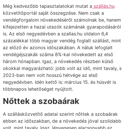
Még kedvezőbb tapasztalatokat mutat a
szállás.hu
közvetítőportál saját összegzése. Nem csak a
vendégforgalom növekedéséről számolnak be, hanem
kifejezetten a hazai utazók számának gyarapodásáról
is. Az első negyedévben a szallas.hu oldalon 6,4
százalékkal több magyar vendég foglalt szállást, mint
az előző év azonos időszakában. A náluk lefoglalt
vendégéjszakák száma 8%-kal növekedett az első
három hónapban. Igaz, a növekedés részben külső
okokkal magyarázható: jobb volt az idő, mint tavaly, s
2023-ban nem volt hosszú hétvége az első
negyedévben. Idén kettő is: március 15. és húsvét is
többnapos lehetőséget nyújtott.
Nőttek a szobaárak
A szállásközvetítő adatai szerint nőttek a szobaárak
ebben az időszakban, de a növekedés jóval szolidabb
volt, mint tavaly. Igaz, lényegesen alacsonyabb az