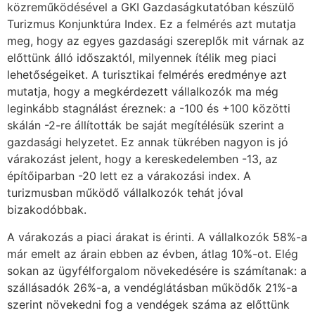
közreműködésével a GKI Gazdaságkutatóban készülő
Turizmus Konjunktúra Index. Ez a felmérés azt mutatja
meg, hogy az egyes gazdasági szereplők mit várnak az
előttünk álló időszaktól, milyennek ítélik meg piaci
lehetőségeiket. A turisztikai felmérés eredménye azt
mutatja, hogy a megkérdezett vállalkozók ma még
leginkább stagnálást éreznek: a -100 és +100 közötti
skálán -2-re állították be saját megítélésük szerint a
gazdasági helyzetet. Ez annak tükrében nagyon is jó
várakozást jelent, hogy a kereskedelemben -13, az
építőiparban -20 lett ez a várakozási index. A
turizmusban működő vállalkozók tehát jóval
bizakodóbbak.
A várakozás a piaci árakat is érinti. A vállalkozók 58%-a
már emelt az árain ebben az évben, átlag 10%-ot. Elég
sokan az ügyfélforgalom növekedésére is számítanak: a
szállásadók 26%-a, a vendéglátásban működők 21%-a
szerint növekedni fog a vendégek száma az előttünk