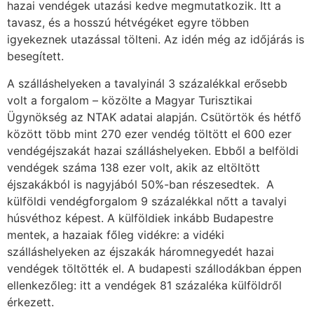
hazai vendégek utazási kedve megmutatkozik. Itt a
tavasz, és a hosszú hétvégéket egyre többen
igyekeznek utazással tölteni. Az idén még az időjárás is
besegített.
A szálláshelyeken a tavalyinál 3 százalékkal erősebb
volt a forgalom – közölte a Magyar Turisztikai
Ügynökség az NTAK adatai alapján. Csütörtök és hétfő
között több mint 270 ezer vendég töltött el 600 ezer
vendégéjszakát hazai szálláshelyeken. Ebből a belföldi
vendégek száma 138 ezer volt, akik az eltöltött
éjszakákból is nagyjából 50%-ban részesedtek. A
külföldi vendégforgalom 9 százalékkal nőtt a tavalyi
húsvéthoz képest. A külföldiek inkább Budapestre
mentek, a hazaiak főleg vidékre: a vidéki
szálláshelyeken az éjszakák háromnegyedét hazai
vendégek töltötték el. A budapesti szállodákban éppen
ellenkezőleg: itt a vendégek 81 százaléka külföldről
érkezett.