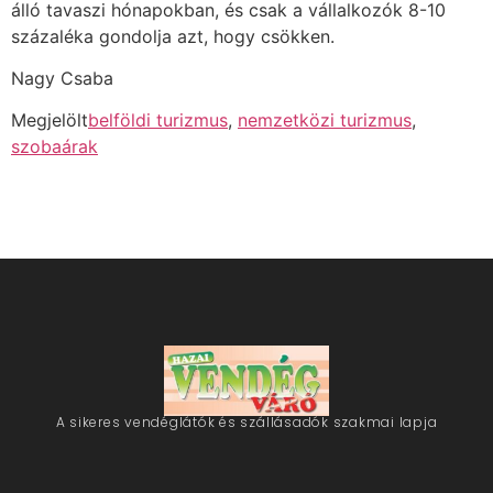
álló tavaszi hónapokban, és csak a vállalkozók 8-10
százaléka gondolja azt, hogy csökken.
Nagy Csaba
Megjelölt
belföldi turizmus
,
nemzetközi turizmus
,
szobaárak
A sikeres vendéglátók és szállásadók szakmai lapja