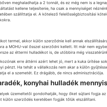
Ez bőven meghaladhatja a 2 tonnát, és ez még nem is a leg
áltatást kellene teljesítenie, ha csak a mennyiséget nézné
tében szállíttatja el. A kötelező felelősségbiztosítási kö
kokra.
t termel, akkor külön szerződnie kell annak elszállítására
ására a MOHU-val ősszel szerződni kellett. Itt már nem eg
ersze az éttermi hulladékot is, de utóbbira még visszatérü
ozónak erre áttérni azért lehet jó, mert a kuka ürítése sok 
 pénzt. Ha tehát a vállalkozás nem akar a külön gyűjtéssel
tatja el a szemetét. Ez drágább, de nincs adminisztrációja.
aradék, konyhai hulladék mennyi
lyek üzemeltetői gondolhatják, hogy őket sújtani fogja az a
 külön szerződés keretében fogják tőlük elszállítani.