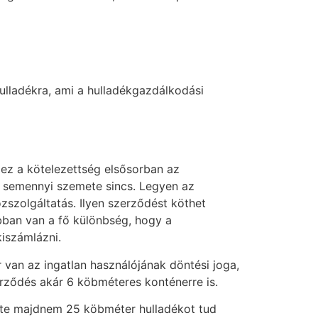
hulladékra, ami a hulladékgazdálkodási
ez a kötelezettség elsősorban az
 ha semennyi szemete sincs. Legyen az
közszolgáltatás. Ilyen szerződést köthet
bban van a fő különbség, hogy a
kiszámlázni.
r van az ingatlan használójának döntési joga,
erződés akár 6 köbméteres konténerre is.
vente majdnem 25 köbméter hulladékot tud