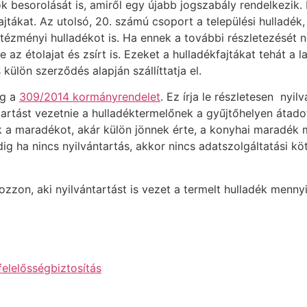
 besorolását is, amiről egy újabb jogszabály rendelkezik.
tákat. Az utolsó, 20. számú csoport a települési hulladék, 
tézményi hulladékot is. Ha ennek a további részletezését né
e az étolajat és zsírt is. Ezeket a hulladékfajtákat tehát a
 külön szerződés alapján szállíttatja el.
ig a
309/2014 kormányrendelet
. Ez írja le részletesen nyil
tartást vezetnie a hulladéktermelőnek a gyűjtőhelyen átado
k a maradékot, akár külön jönnek érte, a konyhai maradék 
ig ha nincs nyilvántartás, akkor nincs adatszolgáltatási köt
zzon, aki nyilvántartást is vezet a termelt hulladék mennyis
elelősségbiztosítás