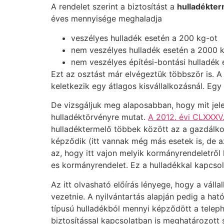
A rendelet szerint a biztosítást a
hulladékter
éves mennyisége meghaladja
veszélyes hulladék esetén a 200 kg-ot
nem veszélyes hulladék esetén a 2000 k
nem veszélyes építési-bontási hulladék
Ezt az osztást már elvégeztük többször is. A
keletkezik egy átlagos kisvállalkozásnál. Egy
De vizsgáljuk meg alaposabban, hogy mit jele
hulladéktörvényre mutat.
A 2012. évi CLXXXV.
hulladéktermelő többek között az a gazdálk
képződik (itt vannak még más esetek is, de 
az, hogy itt vajon melyik kormányrendeletről
es kormányrendelet. Ez a hulladékkal kapcsola
Az itt olvasható előírás lényege, hogy a válla
vezetnie. A nyilvántartás alapján pedig a hat
típusú hulladékból mennyi képződött a telep
biztosítással kapcsolatban is meghatározott 