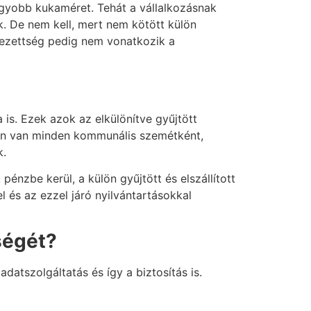
nagyobb kukaméret. Tehát a vállalkozásnak
nk. De nem kell, mert nem kötött külön
telezettség pedig nem vonatkozik a
 is. Ezek azok az elkülönítve gyűjtött
yben van minden kommunális szemétként,
nk.
pénzbe kerül, a külön gyűjtött és elszállított
 és az ezzel járó nyilvántartásokkal
ségét?
datszolgáltatás és így a biztosítás is.