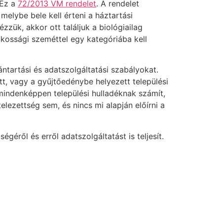
 Ez a
72/2013 VM rendelet
. A rendelet
melybe bele kell érteni a háztartási
zzük, akkor ott találjuk a biológiailag
 lakossági szeméttel egy kategóriába kell
vántartási és adatszolgáltatási szabályokat.
tt, vagy a gyűjtőedénybe helyezett települési
mindenképpen települési hulladéknak számít,
elezettség sem, és nincs mi alapján előírni a
égéről és erről adatszolgáltatást is teljesít.