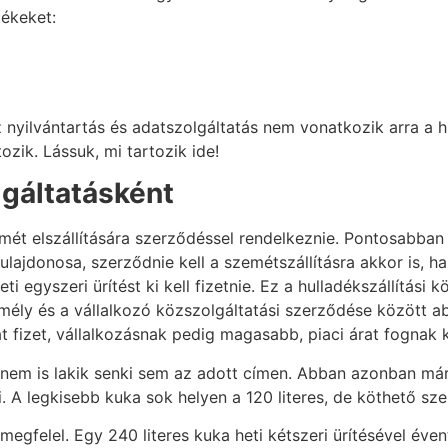
ékeket:
z nyilvántartás és adatszolgáltatás nem vonatkozik arra a 
zik. Lássuk, mi tartozik ide!
lgáltatásként
t elszállítására szerződéssel rendelkeznie. Pontosabban 
 tulajdonosa, szerződnie kell a szemétszállításra akkor is,
 egyszeri ürítést ki kell fizetnie. Ez a hulladékszállítási 
ély és a vállalkozó közszolgáltatási szerződése között a
t fizet, vállalkozásnak pedig magasabb, piaci árat fognak 
, ha nem is lakik senki sem az adott címen. Abban azonban má
 A legkisebb kuka sok helyen a 120 literes, de köthető sz
megfelel. Egy 240 literes kuka heti kétszeri ürítésével é