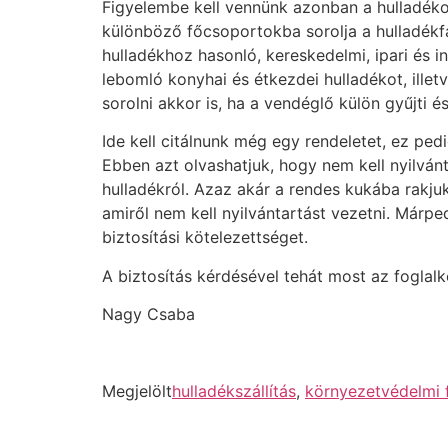
Figyelembe kell vennünk azonban a hulladékok
különböző főcsoportokba sorolja a hulladékfaj
hulladékhoz hasonló, kereskedelmi, ipari és in
lebomló konyhai és étkezdei hulladékot, illetv
sorolni akkor is, ha a vendéglő külön gyűjti és
Ide kell citálnunk még egy rendeletet, ez ped
Ebben azt olvashatjuk, hogy nem kell nyilván
hulladékról. Azaz akár a rendes kukába rakju
amiről nem kell nyilvántartást vezetni. Márped
biztosítási kötelezettséget.
A biztosítás kérdésével tehát most az foglalko
Nagy Csaba
Megjelölt
hulladékszállítás
,
környezetvédelmi f