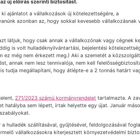
z új előírás szerinti biztosítást.
ki ajánlatot a vállalkozások új kötelezettségére, a
gyanúnk azonban az, hogy sokkal kevesebb vállalkozásnak 
zt látjuk, hogy csak annak a vállalkozónak vagy cégnek ke
dig is volt hulladéknyilvántartási, bejelentési kötelezettsé
 ám ez még nem érkezett meg.) Aki a szemetét a közszolgálta
ést,
annak nem lesz tennivalója, nem kell felelősségbiztosít
is tudja megállapítani, hogy átlépte-e a 2 tonnás határt v
jelent,
271/2023 számú kormányrendelet
tartalmazta. A za
et hatályba sem lépett, írtak helyette egy újat. Január má
 szabályokat.
ír a hulladék szállításával, gyűjtésével, feldolgozásával fo
rmelő vállalkozásokra kiterjesztett környezetvédelmi biztos