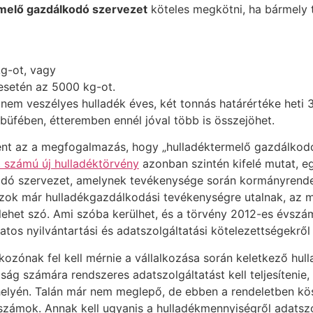
melő gazdálkodó szervezet
köteles megkötni, ha bármely t
g-ot, vagy
 esetén az 5000 kg-ot.
 nem veszélyes hulladék éves, két tonnás határértéke heti 
 büfében, étteremben ennél jóval több is összejöhet.
nt az a megfogalmazás, hogy „hulladéktermelő gazdálkodó s
 számú új hulladéktörvény
azonban szintén kifelé mutat, e
odó szervezet, amelynek tevékenysége során kormányrend
azok már hulladékgazdálkodási tevékenységre utalnak, az 
 lehet szó. Ami szóba kerülhet, és a törvény 2012-es évszám
tos nyilvántartási és adatszolgáltatási kötelezettségekről
lkozónak fel kell mérnie a vállalkozása során keletkező hull
óság számára rendszeres adatszolgáltatást kell teljesítenie,
helyén. Talán már nem meglepő, de ebben a rendeletben k
számok. Annak kell ugyanis a hulladékmennyiségről adatszol