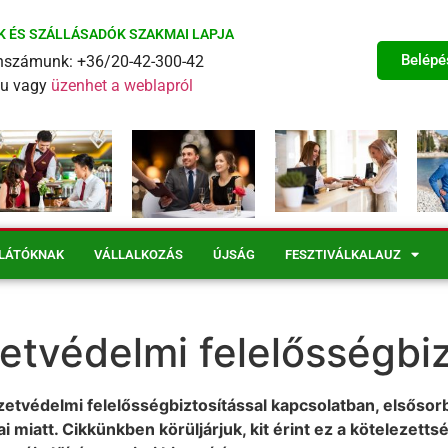
K ÉS SZÁLLÁSADÓK SZAKMAI LAPJA
Belépé
fonszámunk: +36/20-42-300-42
eu vagy
üzenhet a weblapról
LÁTÓKNAK
VÁLLALKOZÁS
ÚJSÁG
FESZTIVÁLKALAUZ
etvédelmi felelősségbiz
ezetvédelmi felelősségbiztosítással kapcsolatban, elsősor
iatt. Cikkünkben körüljárjuk, kit érint ez a kötelezettsé