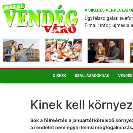
A SIKERES VENDÉGLÁTÓ
Ügyfélszolgálati tele
E-mail: info@ujmedia.
CIKKEK
SZÁLLÁSADÓKNAK
VENDÉG
Kinek kell környez
Sok a félreértés a januártól kötelező körny
a rendelet nem egyértelmű megfogalmazásai m