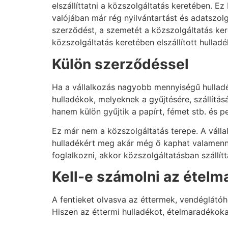
elszállíttatni a közszolgáltatás keretében. 
valójában már rég nyilvántartást és adatszolg
szerződést, a szemetét a közszolgáltatás kere
közszolgáltatás keretében elszállított hulladé
Külön szerződéssel
Ha a vállalkozás nagyobb mennyiségű hulladéko
hulladékok, melyeknek a gyűjtésére, szállít
hanem külön gyűjtik a papírt, fémet stb. és p
Ez már nem a közszolgáltatás terepe. A vállalk
hulladékért meg akár még ő kaphat valamennyi
foglalkozni, akkor közszolgáltatásban szállít
Kell-e számolni az ételm
A fentieket olvasva az éttermek, vendéglátóhe
Hiszen az éttermi hulladékot, ételmaradékokat