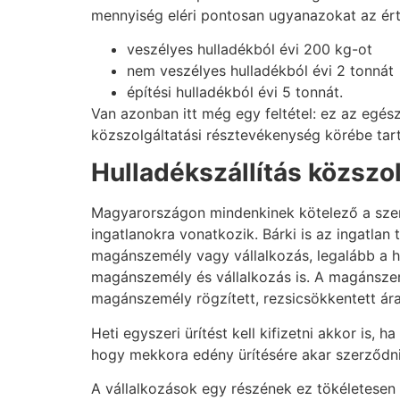
mennyiség eléri pontosan ugyanazokat az ért
veszélyes hulladékból évi 200 kg-ot
nem veszélyes hulladékból évi 2 tonnát
építési hulladékból évi 5 tonnát.
Van azonban itt még egy feltétel: ez az egés
közszolgáltatási résztevékenység körébe tarto
Hulladékszállítás közszo
Magyarországon mindenkinek kötelező a szemé
ingatlanokra vonatkozik. Bárki is az ingatlan
magánszemély vagy vállalkozás, legalább a heti
magánszemély és vállalkozás is. A magánszem
magánszemély rögzített, rezsicsökkentett ára
Heti egyszeri ürítést kell kifizetni akkor is
hogy mekkora edény ürítésére akar szerződni.
A vállalkozások egy részének ez tökéletesen 