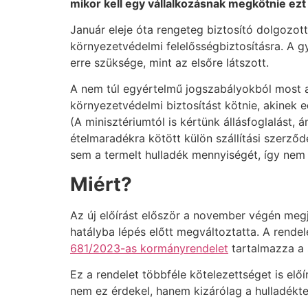
mikor kell egy vállalkozásnak megkötnie ezt a
Január eleje óta rengeteg biztosító dolgozott 
környezetvédelmi felelősségbiztosításra. A 
erre szüksége, mint az elsőre látszott.
A nem túl egyértelmű jogszabályokból most a
környezetvédelmi biztosítást kötnie, akinek ed
(A minisztériumtól is kértünk állásfoglalást,
ételmaradékra kötött külön szállítási szerződ
sem a termelt hulladék mennyiségét, így nem 
Miért?
Az új előírást először a november végén meg
hatályba lépés előtt megváltoztatta. A rendel
681/2023-as kormányrendelet
tartalmazza a
Ez a rendelet többféle kötelezettséget is elő
nem ez érdekel, hanem kizárólag a hulladékte