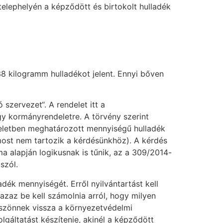
elephelyén a képződött és birtokolt hulladék
38 kilogramm hulladékot jelent. Ennyi bőven
zervezet“. A rendelet itt a
gy kormányrendeletre. A törvény szerint
eletben meghatározott mennyiségű hulladék
most nem tartozik a kérdésünkhöz). A kérdés
a alapján logikusnak is tűnik, az a 309/2014-
 szól.
adék mennyiségét. Erről nyilvántartást kell
 azaz be kell számolnia arról, hogy milyen
öszönnek vissza a környezetvédelmi
gáltatást készítenie, akinél a képződött