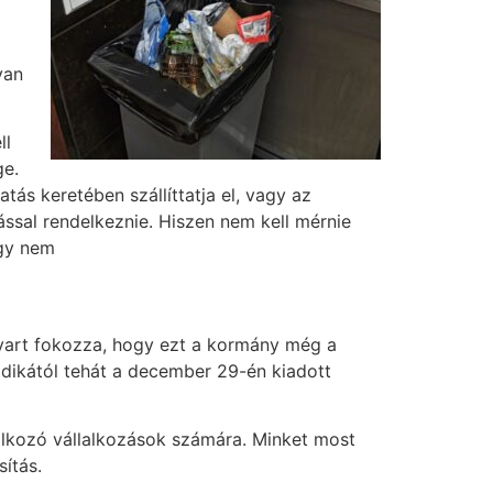
van
ll
ge.
tás keretében szállíttatja el,
vagy az
ással rendelkeznie. Hiszen nem kell mérnie
agy nem
vart fokozza, hogy ezt a kormány még a
sodikától tehát a december 29-én kiadott
glalkozó vállalkozások számára. Minket most
ítás.