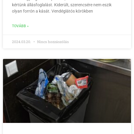
kértünk állásfoglalást. Kiderült, szerencsére nem eszik
olyan forrón a kását. Vendéglátós körökben
TOVÁBB »
2024.03.20.
Nincs hozzászólás