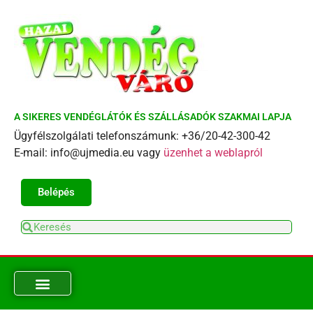
A SIKERES VENDÉGLÁTÓK ÉS SZÁLLÁSADÓK SZAKMAI LAPJA
Ügyfélszolgálati telefonszámunk: +36/20-42-300-42
E-mail: info@ujmedia.eu vagy
üzenhet a weblapról
Belépés