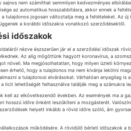
gy sajnos nem számíthat semmilyen kedvezményes elbírálásr
ősége az automatikus hosszabbításra, akkor ennek a feltétel
n a tulajdonos jogosan változtatja meg a feltételeket. Az ú
m függenek a korábbi időszakra vonatkozó szerződésektől.
ési időszakok
daláról nézve észszerűen jár el a szerződési időszak rövid
elkednek. Az alig mögöttünk hagyott koronavírus, a szomsz
t növeli. Ma megjósolhatatlan, hogy milyen üzleti környez
sen érhető, hogy a tulajdonos ma nem kívánja lekötni magá
almazni a tulajdonosi elvárásokat. Várhatóan anyagilag is 
licit lehetőségét felhasználva találják meg a számukra le
 kell az elkövetkezendő években. Az események ma a gazda
i hosszú időre önként leszűkíteni a mozgásterét. Valószínű
 szerződések helyett inkább a rövid időre szóló, ám gyors
állalkozások működésére. A rövidülő bérleti időszakok a b