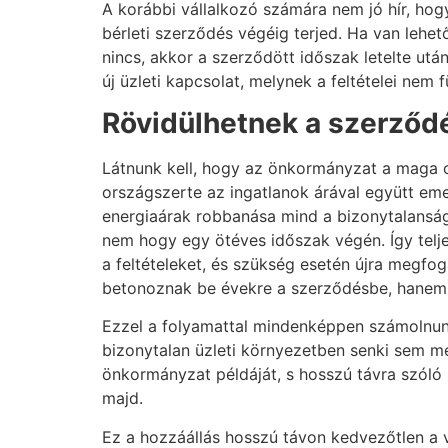
A korábbi vállalkozó számára nem jó hír, ho
bérleti szerződés végéig terjed. Ha van lehet
nincs, akkor a szerződött időszak letelte utá
új üzleti kapcsolat, melynek a feltételei ne
Rövidülhetnek a szerződ
Látnunk kell, hogy az önkormányzat a maga ol
országszerte az ingatlanok árával együtt em
energiaárak robbanása mind a bizonytalanságo
nem hogy egy ötéves időszak végén. Így telje
a feltételeket, és szükség esetén újra megfog
betonoznak be évekre a szerződésbe, hanem a 
Ezzel a folyamattal mindenképpen számolnunk
bizonytalan üzleti környezetben senki sem mer
önkormányzat példáját, s hosszú távra szóló
majd.
Ez a hozzáállás hosszú távon kedvezőtlen a v