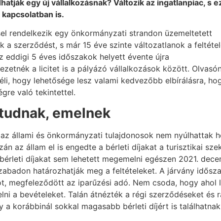
dhatják egy új vállalkozásnak? Változik az ingatlanpiac, s e
 kapcsolatban is.
sel rendelkezik egy önkormányzati strandon üzemeltetett
k a szerződést, s már 15 éve szinte változatlanok a feltétel
 eddigi 5 éves időszakok helyett évente újra
zetnék a licitet is a pályázó vállalkozások között. Olvasó
éli, hogy lehetősége lesz valami kedvezőbb elbírálásra, ho
égre való tekintettel.
 tudnak, emelnek
 az állami és önkormányzati tulajdonosok nem nyúlhattak 
 az állam el is engedte a bérleti díjakat a turisztikai s
 bérleti díjakat sem lehetett megemelni egészen 2021. de
zabadon határozhatják meg a feltételeket. A járvány idősz
t, megfeleződött az iparűzési adó. Nem csoda, hogy ahol le
 a bevételeket. Talán átnézték a régi szerződéseket és ráj
 a korábbinál sokkal magasabb bérleti díjért is találhatnak