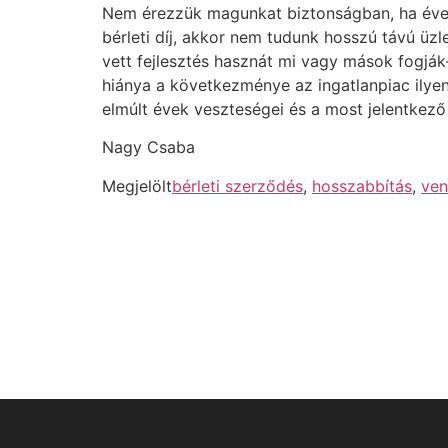
Nem érezzük magunkat biztonságban, ha évent
bérleti díj, akkor nem tudunk hosszú távú üzl
vett fejlesztés hasznát mi vagy mások fogják-
hiánya a következménye az ingatlanpiac ilyen
elmúlt évek veszteségei és a most jelentkező
Nagy Csaba
Megjelölt
bérleti szerződés
,
hosszabbítás
,
ven