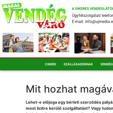
A SIKERES VENDÉGLÁTÓ
Ügyfélszolgálati tele
E-mail: info@ujmedia.
CIKKEK
SZÁLLÁSADÓKNAK
VENDÉG
Mit hozhat magáva
Lehet-e előjoga egy bérleti szerződés pályá
most licitre kerülő szolgáltatást? Vagy tud