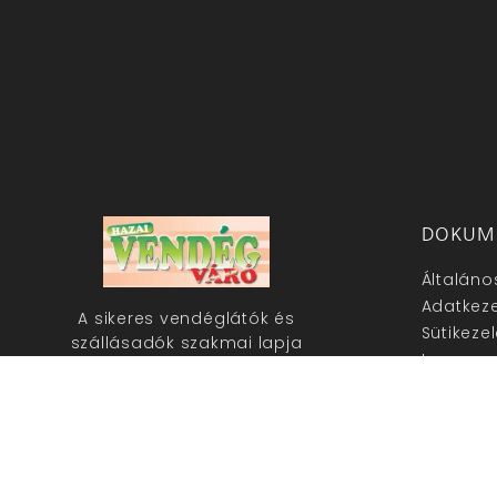
DOKUM
Általáno
Adatkeze
A sikeres vendéglátók és
Sütikeze
szállásadók szakmai lapja
Impress