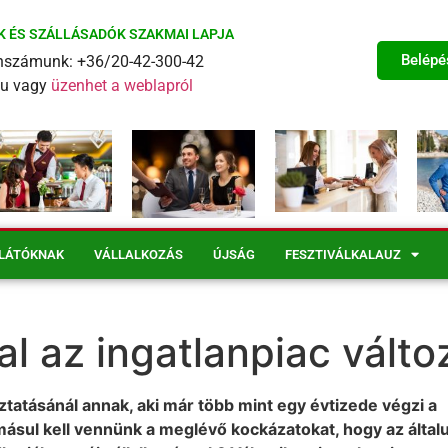
K ÉS SZÁLLÁSADÓK SZAKMAI LAPJA
Belépé
fonszámunk: +36/20-42-300-42
eu vagy
üzenhet a weblapról
LÁTÓKNAK
VÁLLALKOZÁS
ÚJSÁG
FESZTIVÁLKALAUZ
l az ingatlanpiac válto
ztatásánál annak, aki már több mint egy évtizede végzi a
omásul kell vennünk a meglévő kockázatokat, hogy az által