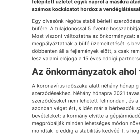
felépített üzletet egyik napról a másikra áta
számos kockázatot hordoz a vendéglátással
Egy olvasónk régóta stabil bérleti szerződés
büfére. A tulajdonossal 5 évente hosszabbítjá
Most viszont változtatna az önkormányzat: az
megpályáztatnák a büfé üzemeltetését, s beve
döbbenten áll a fejlemények előtt, s csak rem
lesz valami előjoga a 15 éves eddigi partners
Az önkormányzatok ahol
A koronavírus időszaka alatt néhány hónapig
szerződésekhez. Néhány hónapra 2021 tavaszán
szerződéseket nem lehetett felmondani, és a
azonban véget ért, s idén már a bérbeadók s
bevételeket: a kormány elvitte a gépjárműadó
megpróbálják minden lehetséges módon növelni
mondtak le eddig a stabilitás kedvéért, s hogy