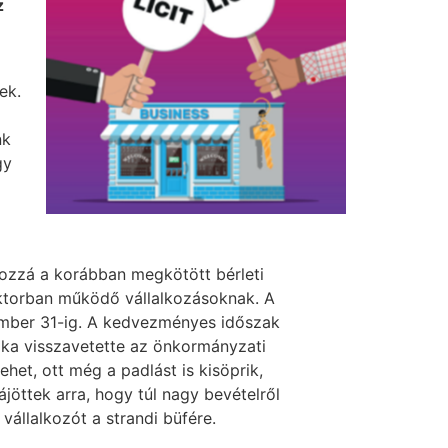
z
ek.
nk
gy
hozzá a korábban megkötött bérleti
zektorban működő vállalkozásoknak. A
cember 31-ig. A kedvezményes időszak
aka visszavetette az önkormányzati
het, ott még a padlást is kisöprik,
öttek arra, hogy túl nagy bevételről
 vállalkozót a strandi büfére.