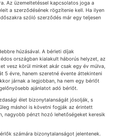
a. Az üzemeltetéssel kapcsolatos joga a
eit a szerződésének rögzítenie kell. Ha ilyen
j időszakra szóló szerződés már egy teljesen
ebbre húzásával. A bérleti díjak
édos országban kialakult háborús helyzet, az
et vesz körül minket akár csak egy év múlva,
t 5 évre, hanem szeretné évente áttekinteni
akkor járnak a legjobban, ha nem egy bérlőt
gelőnyösebb ajánlatot adó bérlőt.
sági élet bizonytalanságát jósolják, s
leg máshol is követni fogják az érintett
an, nagyobb pénzt hozó lehetőségeket keresik
érlők számára bizonytalanságot jelentenek.