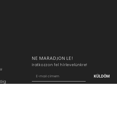
NE MARADJON LE!
Iratkozzon fel hírlevelünkre!
eu
KÜLDÖM
áig