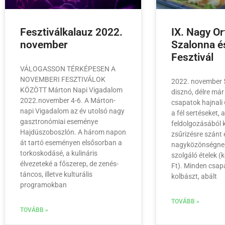
Fesztiválkalauz 2022.
IX. Nagy Or
november
Szalonna é
Fesztivál
VÁLOGASSON TÉRKÉPESEN A
NOVEMBERI FESZTIVÁLOK
2022. november 5
KÖZÖTT Márton Napi Vigadalom
disznó, délre már
2022.november 4-6. A Márton-
csapatok hajnali 
napi Vigadalom az év utolsó nagy
a fél sertéseket,
gasztronómiai eseménye
feldolgozásából 
Hajdúszoboszlón. A három napon
zsűrizésre szánt 
át tartó eseményen elsősorban a
nagyközönségnek
torkoskodásé, a kulináris
szolgáló ételek (
élvezeteké a főszerep, de zenés-
Ft). Minden csapa
táncos, illetve kulturális
kolbászt, abált
programokban
TOVÁBB »
TOVÁBB »