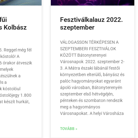
fűi
Fesztiválkalauz 2022.
s Kolbász
szeptember
VÁLOGASSON TÉRKÉPESEN A
SZEPTEMBERI FESZTIVÁLOK
. Reggel még fél
KÖZÖTT Bátonyterenyei
 kóstoló! A
Városnapok 2022. szeptember 2-
6 órakor átveszik
3. A Mátra északi lábánál festői
 amelyek
környezetben elterülő, bányász és
készülnek a
palóc hagyományokat egyaránt
és a
ápoló városban, Bátonyterenyén
 kóstolóul
szeptember első hétvégéjén,
kóstolójegy 1.800
pénteken és szombaton rendezik
t készít hurkát,
meg a hagyományos
Városnapokat. A helyi Városháza
TOVÁBB »