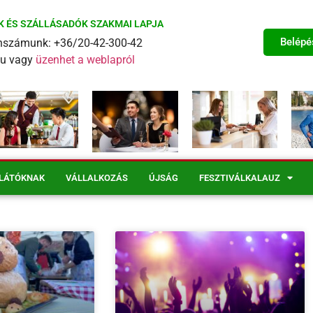
K ÉS SZÁLLÁSADÓK SZAKMAI LAPJA
Belépé
fonszámunk: +36/20-42-300-42
eu vagy
üzenhet a weblapról
LÁTÓKNAK
VÁLLALKOZÁS
ÚJSÁG
FESZTIVÁLKALAUZ