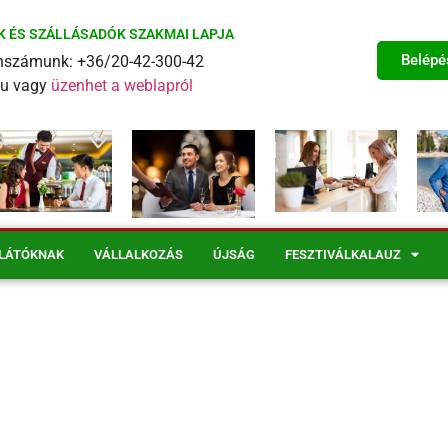
K ÉS SZÁLLÁSADÓK SZAKMAI LAPJA
Belépé
fonszámunk: +36/20-42-300-42
eu vagy
üzenhet a weblapról
LÁTÓKNAK
VÁLLALKOZÁS
ÚJSÁG
FESZTIVÁLKALAUZ