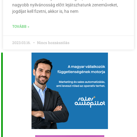
nagyobb nyilvánosság előtt lejátszhatunk zeneműveket,
jogdíjat kell fizetni, akkor is, ha nem
TOVÁBB »
2023.03.16.
Nincs hozzászólás