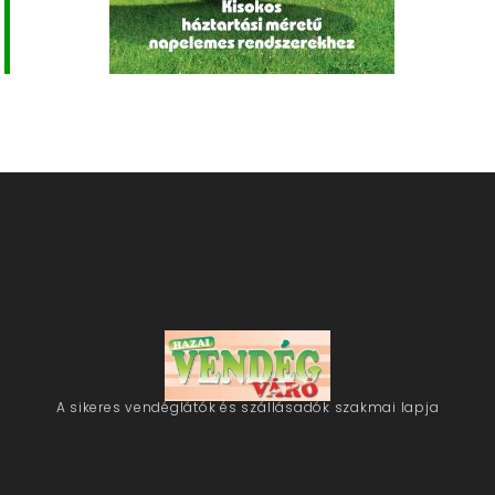
A sikeres vendéglátók és szállásadók szakmai lapja