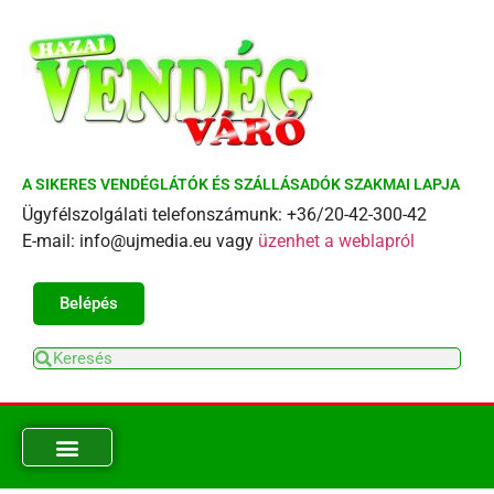
A SIKERES VENDÉGLÁTÓK ÉS SZÁLLÁSADÓK SZAKMAI LAPJA
Ügyfélszolgálati telefonszámunk: +36/20-42-300-42
E-mail: info@ujmedia.eu vagy
üzenhet a weblapról
Belépés