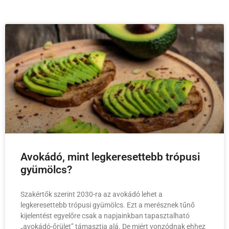
Avokádó, mint legkeresettebb trópusi
gyümölcs?
Szakértők szerint 2030-ra az avokádó lehet a
legkeresettebb trópusi gyümölcs. Ezt a merésznek tűnő
kijelentést egyelőre csak a napjainkban tapasztalható
„avokádó-őrület” támasztja alá. De miért vonzódnak ehhez