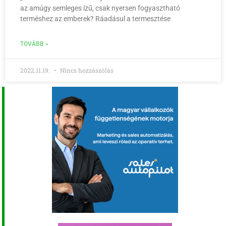
az amúgy semleges ízű, csak nyersen fogyasztható
terméshez az emberek? Ráadásul a termesztése
TOVÁBB »
2022.11.19.
Nincs hozzászólás