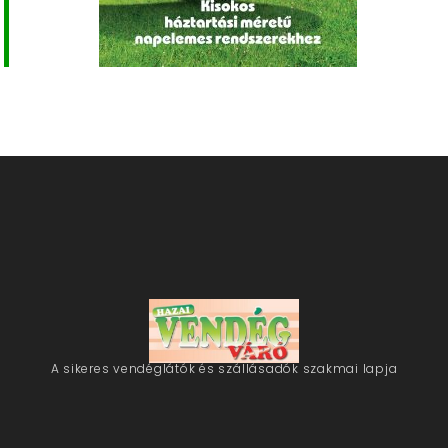
A sikeres vendéglátók és szállásadók szakmai lapja