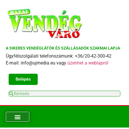
A SIKERES VENDÉGLÁTÓK ÉS SZÁLLÁSADÓK SZAKMAI LAPJA
Ügyfélszolgálati telefonszámunk: +36/20-42-300-42
E-mail: info@ujmedia.eu vagy
üzenhet a weblapról
Belépés