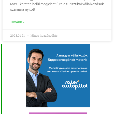
Max+ keretén belül megjelent újra a turisztikai vállalkozások
számára nyitott
TOVÁBB »
2023.01.21.
Nincs hozzászólás