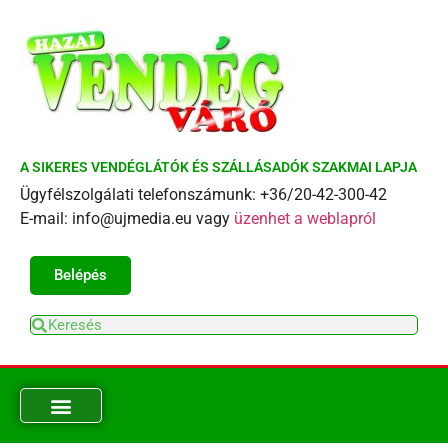
A SIKERES VENDÉGLÁTÓK ÉS SZÁLLÁSADÓK SZAKMAI LAPJA
Ügyfélszolgálati telefonszámunk: +36/20-42-300-42
E-mail: info@ujmedia.eu vagy
üzenhet a weblapról
Belépés