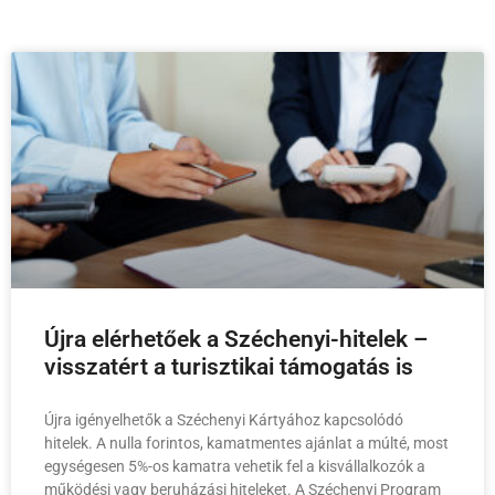
Újra elérhetőek a Széchenyi-hitelek –
visszatért a turisztikai támogatás is
Újra igényelhetők a Széchenyi Kártyához kapcsolódó
hitelek. A nulla forintos, kamatmentes ajánlat a múlté, most
egységesen 5%-os kamatra vehetik fel a kisvállalkozók a
működési vagy beruházási hiteleket. A Széchenyi Program