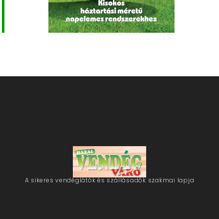
A sikeres vendéglátók és szállásadók szakmai lapja