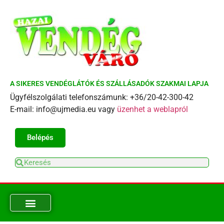
A SIKERES VENDÉGLÁTÓK ÉS SZÁLLÁSADÓK SZAKMAI LAPJA
Ügyfélszolgálati telefonszámunk: +36/20-42-300-42
E-mail: info@ujmedia.eu vagy
üzenhet a weblapról
Belépés