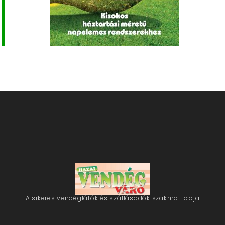
A sikeres vendéglátók és szállásadók szakmai lapja