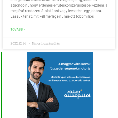
átgondolni, hogy érdemes-e fűtéskorszerűsítésbe kezdeni, a
meglévő rendszert átalakítani vagy lecserélni egy jobbra.
Lássuk tehát: mit kell mérlegelni, mielőtt többmilliós
TOVÁBB »
2022.12.14.
Nincs hozzászólás