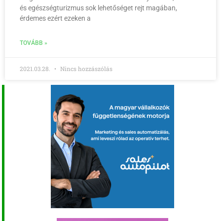
és egészségturizmus sok lehetőséget rejt magában,
érdemes ezért ezeken a
TOVÁBB »
2021.03.28.
Nincs hozzászólás