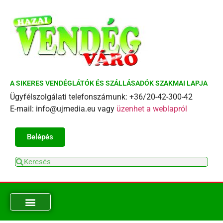
A SIKERES VENDÉGLÁTÓK ÉS SZÁLLÁSADÓK SZAKMAI LAPJA
Ügyfélszolgálati telefonszámunk: +36/20-42-300-42
E-mail: info@ujmedia.eu vagy
üzenhet a weblapról
Belépés