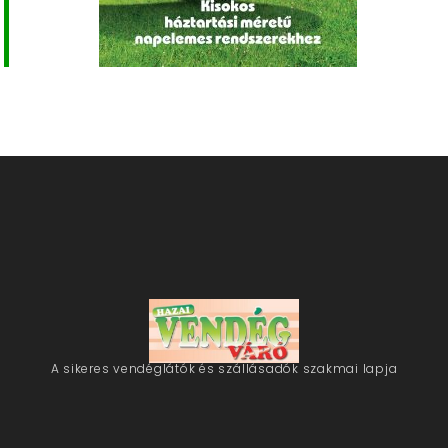
A sikeres vendéglátók és szállásadók szakmai lapja