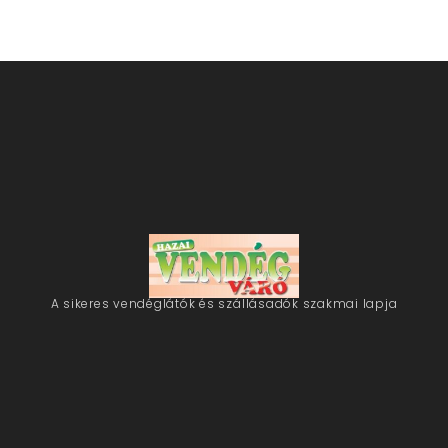
A sikeres vendéglátók és szállásadók szakmai lapja