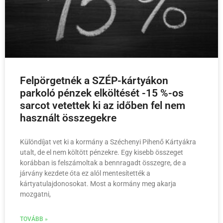
Felpörgetnék a SZÉP-kártyákon
parkoló pénzek elköltését -15 %-os
sarcot vetettek ki az időben fel nem
használt összegekre
Különdíjat vet ki a kormány a Széchenyi Pihenő Kártyákra
utalt, de el nem költött pénzekre. Egy kisebb összeget
korábban is felszámoltak a bennragadt összegre, de a
járvány kezdete óta ez alól mentesítették a
kártyatulajdonosokat. Most a kormány meg akarja
mozgatni,
TOVÁBB »