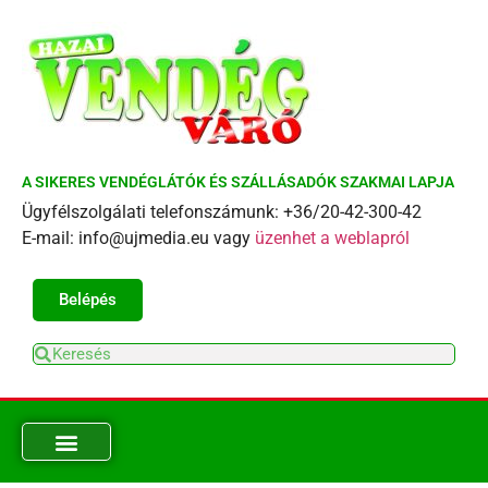
A SIKERES VENDÉGLÁTÓK ÉS SZÁLLÁSADÓK SZAKMAI LAPJA
Ügyfélszolgálati telefonszámunk: +36/20-42-300-42
E-mail: info@ujmedia.eu vagy
üzenhet a weblapról
Belépés