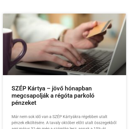
SZÉP Kártya – jövő hónapban
megcsapolják a régóta parkoló
pénzeket
Már nem sok idő van a SZÉP Kártyákra régebben utalt
pénzek elköltésére. A tavaly október előtt utalt összegekből
ami május 31-én még a számlán lesz, annak a 15%-át