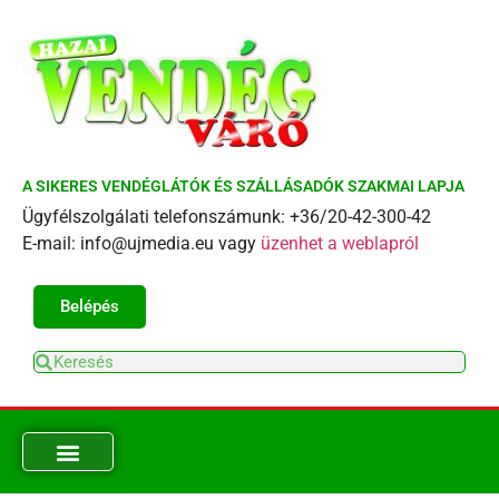
A SIKERES VENDÉGLÁTÓK ÉS SZÁLLÁSADÓK SZAKMAI LAPJA
Ügyfélszolgálati telefonszámunk: +36/20-42-300-42
E-mail: info@ujmedia.eu vagy
üzenhet a weblapról
Belépés