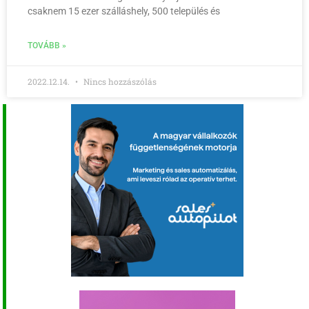
csaknem 15 ezer szálláshely, 500 település és
TOVÁBB »
2022.12.14.
Nincs hozzászólás