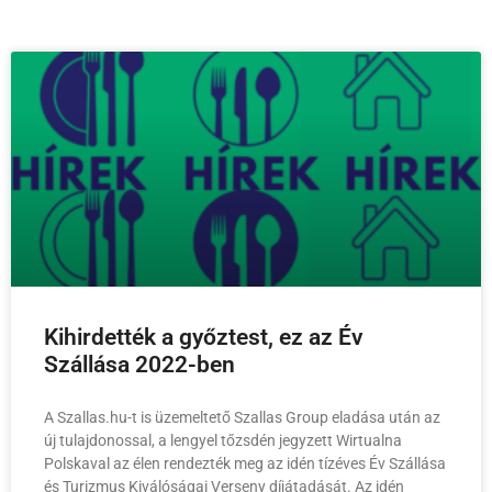
Kihirdették a győztest, ez az Év
Szállása 2022-ben
A Szallas.hu-t is üzemeltető Szallas Group eladása után az
új tulajdonossal, a lengyel tőzsdén jegyzett Wirtualna
Polskaval az élen rendezték meg az idén tízéves Év Szállása
és Turizmus Kiválóságai Verseny díjátadását. Az idén