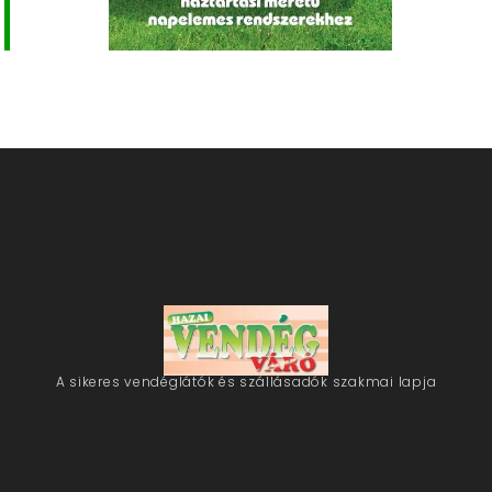
A sikeres vendéglátók és szállásadók szakmai lapja