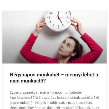
Négynapos munkahét – mennyi lehet a
napi munkaidő?
Egyes országokban már a 4 napos munkahéttel
kísérleteznek, 32 órára szorítva le az etalonnak számító 5×8
órás munkaidőt. Nálunk inkább csak a csoportosításra
törekednek. Egy étterem dolgozói azzal próbálkoznak, hogy