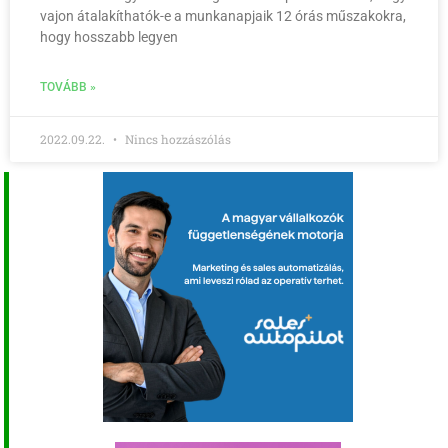
vajon átalakíthatók-e a munkanapjaik 12 órás műszakokra,
hogy hosszabb legyen
TOVÁBB »
2022.09.22.
Nincs hozzászólás