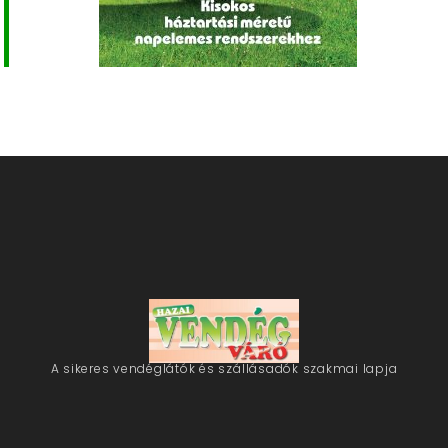
A sikeres vendéglátók és szállásadók szakmai lapja