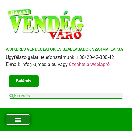
A SIKERES VENDÉGLÁTÓK ÉS SZÁLLÁSADÓK SZAKMAI LAPJA
Ügyfélszolgálati telefonszámunk: +36/20-42-300-42
E-mail: info@ujmedia.eu vagy
üzenhet a weblapról
Belépés