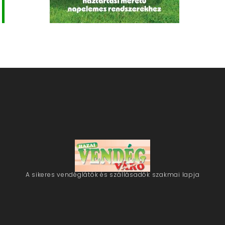
A sikeres vendéglátók és szállásadók szakmai lapja