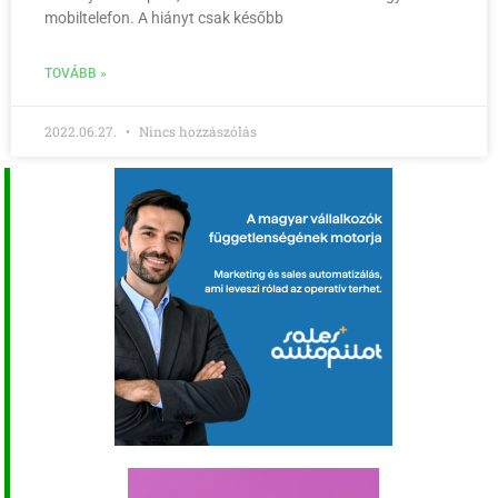
mobiltelefon. A hiányt csak később
TOVÁBB »
2022.06.27.
Nincs hozzászólás