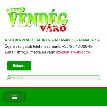
A SIKERES VENDÉGLÁTÓK ÉS SZÁLLÁSADÓK SZAKMAI LAPJA
Ügyfélszolgálati telefonszámunk: +36/20-42-300-42
E-mail: info@ujmedia.eu vagy
üzenhet a weblapról
Belépés