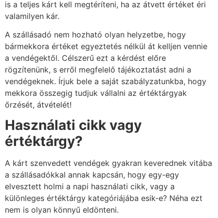
is a teljes kárt kell megtéríteni, ha az átvett értéket éri
valamilyen kár.
A szállásadó nem hozható olyan helyzetbe, hogy
bármekkora értéket egyeztetés nélkül át kelljen vennie
a vendégektől. Célszerű ezt a kérdést előre
rögzítenünk, s erről megfelelő tájékoztatást adni a
vendégeknek. Írjuk bele a saját szabályzatunkba, hogy
mekkora összegig tudjuk vállalni az értéktárgyak
őrzését, átvételét!
Használati cikk vagy
értéktárgy?
A kárt szenvedett vendégek gyakran keverednek vitába
a szállásadókkal annak kapcsán, hogy egy-egy
elvesztett holmi a napi használati cikk, vagy a
különleges értéktárgy kategóriájába esik-e? Néha ezt
nem is olyan könnyű eldönteni.