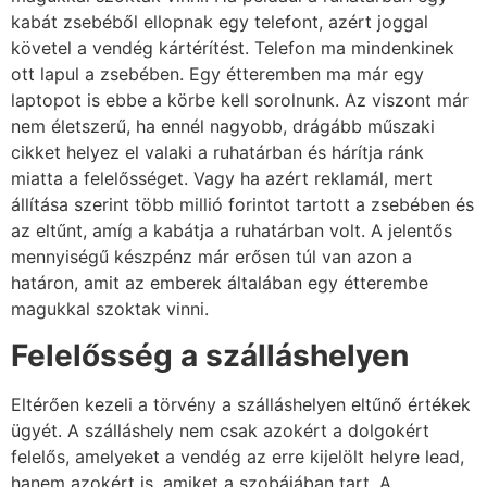
kabát zsebéből ellopnak egy telefont, azért joggal
követel a vendég kártérítést. Telefon ma mindenkinek
ott lapul a zsebében. Egy étteremben ma már egy
laptopot is ebbe a körbe kell sorolnunk. Az viszont már
nem életszerű, ha ennél nagyobb, drágább műszaki
cikket helyez el valaki a ruhatárban és hárítja ránk
miatta a felelősséget. Vagy ha azért reklamál, mert
állítása szerint több millió forintot tartott a zsebében és
az eltűnt, amíg a kabátja a ruhatárban volt. A jelentős
mennyiségű készpénz már erősen túl van azon a
határon, amit az emberek általában egy étterembe
magukkal szoktak vinni.
Felelősség a szálláshelyen
Eltérően kezeli a törvény a szálláshelyen eltűnő értékek
ügyét. A szálláshely nem csak azokért a dolgokért
felelős, amelyeket a vendég az erre kijelölt helyre lead,
hanem azokért is, amiket a szobájában tart. A