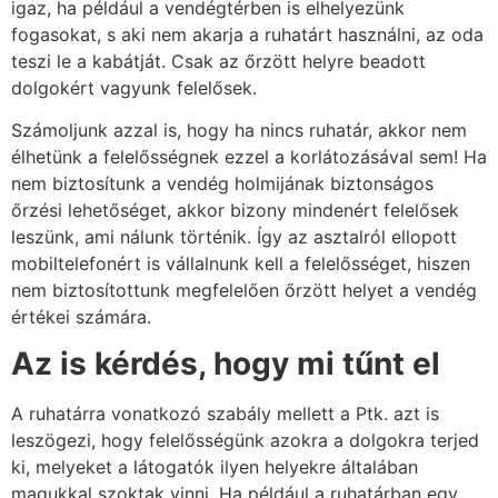
igaz, ha például a vendégtérben is elhelyezünk
fogasokat, s aki nem akarja a ruhatárt használni, az oda
teszi le a kabátját. Csak az őrzött helyre beadott
dolgokért vagyunk felelősek.
Számoljunk azzal is, hogy ha nincs ruhatár, akkor nem
élhetünk a felelősségnek ezzel a korlátozásával sem! Ha
nem biztosítunk a vendég holmijának biztonságos
őrzési lehetőséget, akkor bizony mindenért felelősek
leszünk, ami nálunk történik. Így az asztalról ellopott
mobiltelefonért is vállalnunk kell a felelősséget, hiszen
nem biztosítottunk megfelelően őrzött helyet a vendég
értékei számára.
Az is kérdés, hogy mi tűnt el
A ruhatárra vonatkozó szabály mellett a Ptk. azt is
leszögezi, hogy felelősségünk azokra a dolgokra terjed
ki, melyeket a látogatók ilyen helyekre általában
magukkal szoktak vinni. Ha például a ruhatárban egy