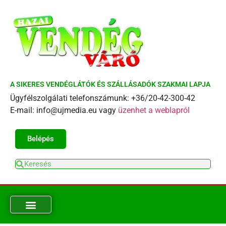
A SIKERES VENDÉGLÁTÓK ÉS SZÁLLÁSADÓK SZAKMAI LAPJA
Ügyfélszolgálati telefonszámunk: +36/20-42-300-42
E-mail: info@ujmedia.eu vagy
üzenhet a weblapról
Belépés