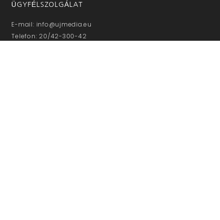
ÜGYFÉLSZOLGÁLAT
E-mail: info@ujmedia.eu
Telefon: 20/42-300-42
Munkanapokon 8-16 óráig
NE MARADJON LE!
Iratkozzon fel hírlevelünkre!