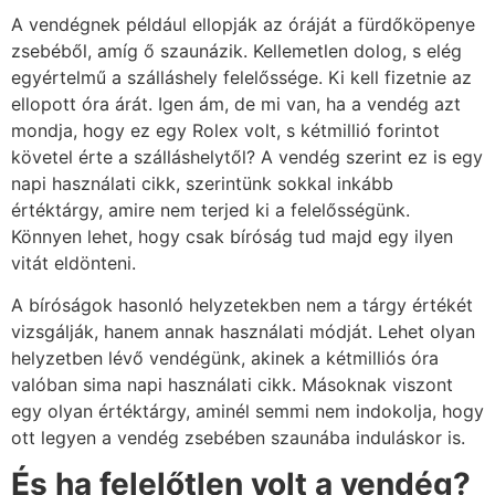
A vendégnek például ellopják az óráját a fürdőköpenye
zsebéből, amíg ő szaunázik. Kellemetlen dolog, s elég
egyértelmű a szálláshely felelőssége. Ki kell fizetnie az
ellopott óra árát. Igen ám, de mi van, ha a vendég azt
mondja, hogy ez egy Rolex volt, s kétmillió forintot
követel érte a szálláshelytől? A vendég szerint ez is egy
napi használati cikk, szerintünk sokkal inkább
értéktárgy, amire nem terjed ki a felelősségünk.
Könnyen lehet, hogy csak bíróság tud majd egy ilyen
vitát eldönteni.
A bíróságok hasonló helyzetekben nem a tárgy értékét
vizsgálják, hanem annak használati módját. Lehet olyan
helyzetben lévő vendégünk, akinek a kétmilliós óra
valóban sima napi használati cikk. Másoknak viszont
egy olyan értéktárgy, aminél semmi nem indokolja, hogy
ott legyen a vendég zsebében szaunába induláskor is.
És ha felelőtlen volt a vendég?