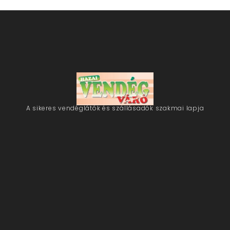
A sikeres vendéglátók és szállásadók szakmai lapja