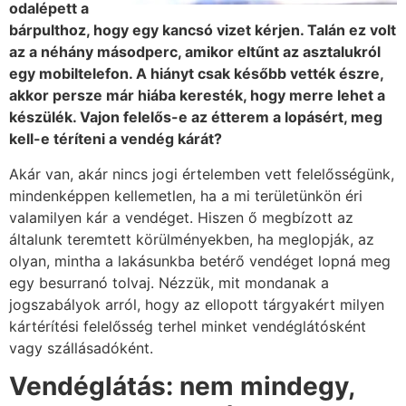
odalépett a
bárpulthoz, hogy egy kancsó vizet kérjen. Talán ez volt
az a néhány másodperc, amikor eltűnt az asztalukról
egy mobiltelefon. A hiányt csak később vették észre,
akkor persze már hiába keresték, hogy merre lehet a
készülék. Vajon felelős-e az étterem a lopásért, meg
kell-e téríteni a vendég kárát?
Akár van, akár nincs jogi értelemben vett felelősségünk,
mindenképpen kellemetlen, ha a mi területünkön éri
valamilyen kár a vendéget. Hiszen ő megbízott az
általunk teremtett körülményekben, ha meglopják, az
olyan, mintha a lakásunkba betérő vendéget lopná meg
egy besurranó tolvaj. Nézzük, mit mondanak a
jogszabályok arról, hogy az ellopott tárgyakért milyen
kártérítési felelősség terhel minket vendéglátósként
vagy szállásadóként.
Vendéglátás: nem mindegy,