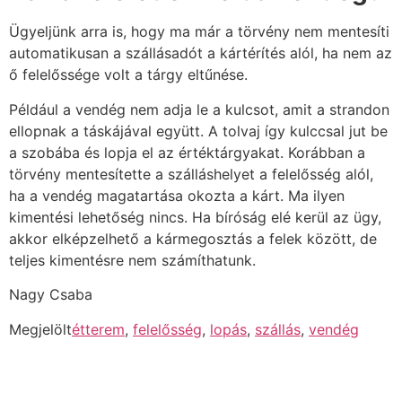
Ügyeljünk arra is, hogy ma már a törvény nem mentesíti
automatikusan a szállásadót a kártérítés alól, ha nem az
ő felelőssége volt a tárgy eltűnése.
Például a vendég nem adja le a kulcsot, amit a strandon
ellopnak a táskájával együtt. A tolvaj így kulccsal jut be
a szobába és lopja el az értéktárgyakat. Korábban a
törvény mentesítette a szálláshelyet a felelősség alól,
ha a vendég magatartása okozta a kárt. Ma ilyen
kimentési lehetőség nincs. Ha bíróság elé kerül az ügy,
akkor elképzelhető a kármegosztás a felek között, de
teljes kimentésre nem számíthatunk.
Nagy Csaba
Megjelölt
étterem
,
felelősség
,
lopás
,
szállás
,
vendég