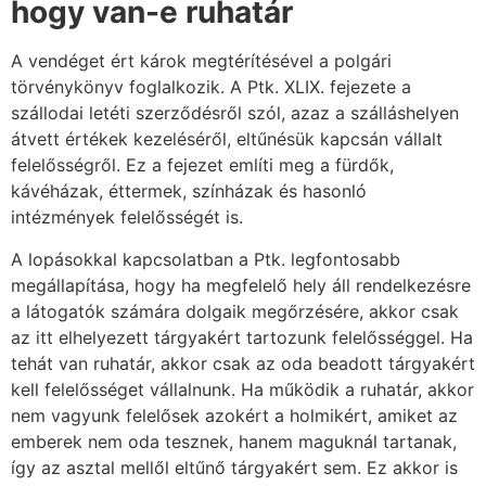
hogy van-e ruhatár
A vendéget ért károk megtérítésével a polgári
törvénykönyv foglalkozik. A Ptk. XLIX. fejezete a
szállodai letéti szerződésről szól, azaz a szálláshelyen
átvett értékek kezeléséről, eltűnésük kapcsán vállalt
felelősségről. Ez a fejezet említi meg a fürdők,
kávéházak, éttermek, színházak és hasonló
intézmények felelősségét is.
A lopásokkal kapcsolatban a Ptk. legfontosabb
megállapítása, hogy ha megfelelő hely áll rendelkezésre
a látogatók számára dolgaik megőrzésére, akkor csak
az itt elhelyezett tárgyakért tartozunk felelősséggel. Ha
tehát van ruhatár, akkor csak az oda beadott tárgyakért
kell felelősséget vállalnunk. Ha működik a ruhatár, akkor
nem vagyunk felelősek azokért a holmikért, amiket az
emberek nem oda tesznek, hanem maguknál tartanak,
így az asztal mellől eltűnő tárgyakért sem. Ez akkor is