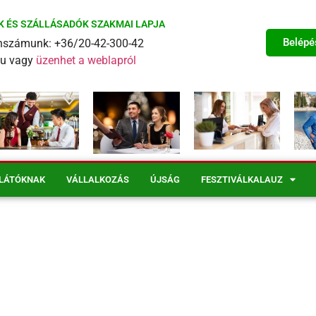
K ÉS SZÁLLÁSADÓK SZAKMAI LAPJA
Belépé
fonszámunk: +36/20-42-300-42
eu vagy
üzenhet a weblapról
LÁTÓKNAK
VÁLLALKOZÁS
ÚJSÁG
FESZTIVÁLKALAUZ