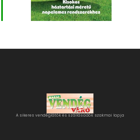
A sikeres vendéglátók és szállásadók szakmai lapja