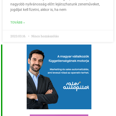
nagyobb nyilvánosság előtt lejátszhatunk zeneműveket,
jogdíjat kell fizetni, akkor is, ha nem
TOVÁBB »
2023.03.16.
Nincs hozzászólás