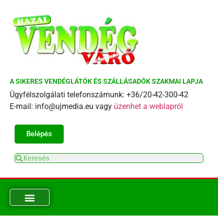
A SIKERES VENDÉGLÁTÓK ÉS SZÁLLÁSADÓK SZAKMAI LAPJA
Ügyfélszolgálati telefonszámunk: +36/20-42-300-42
E-mail: info@ujmedia.eu vagy
üzenhet a weblapról
Belépés