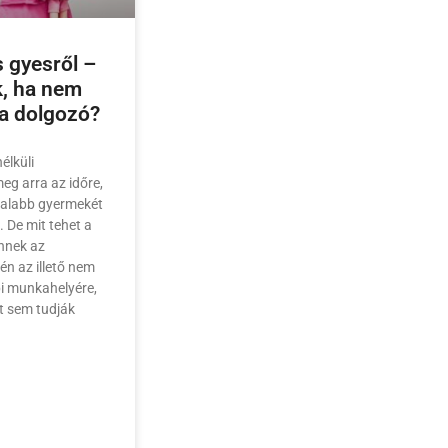
 gyesről –
k, ha nem
 a dolgozó?
élküli
meg arra az időre,
atalabb gyermekét
 De mit tehet a
nnek az
én az illető nem
bi munkahelyére,
ot sem tudják