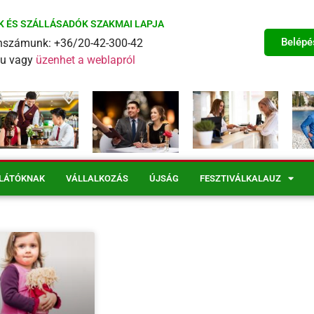
K ÉS SZÁLLÁSADÓK SZAKMAI LAPJA
Belépé
fonszámunk: +36/20-42-300-42
eu vagy
üzenhet a weblapról
LÁTÓKNAK
VÁLLALKOZÁS
ÚJSÁG
FESZTIVÁLKALAUZ