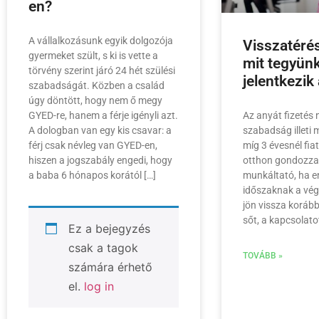
en?
A vállalkozásunk egyik dolgozója
Visszatérés
gyermeket szült, s ki is vette a
mit tegyün
törvény szerint járó 24 hét szülési
jelentkezik
szabadságát. Közben a család
úgy döntött, hogy nem ő megy
GYED-re, hanem a férje igényli azt.
Az anyát fizetés n
A dologban van egy kis csavar: a
szabadság illeti 
férj csak névleg van GYED-en,
míg 3 évesnél fi
hiszen a jogszabály engedi, hogy
otthon gondozza.
a baba 6 hónapos korától […]
munkáltató, ha e
időszaknak a vég
jön vissza koráb
sőt, a kapcsolat
Ez a bejegyzés
csak a tagok
TOVÁBB »
számára érhető
el.
log in