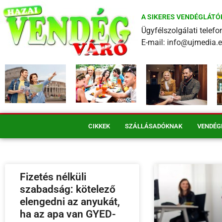
A SIKERES VENDÉGLÁTÓ
Ügyfélszolgálati tele
E-mail: info@ujmedia.
CIKKEK
SZÁLLÁSADÓKNAK
VENDÉG
Fizetés nélküli
szabadság: kötelező
elengedni az anyukát,
ha az apa van GYED-