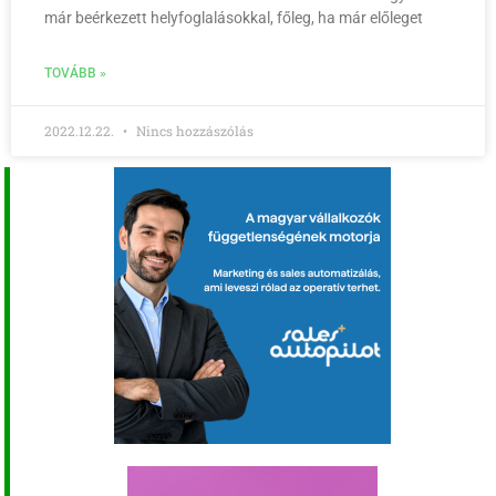
már beérkezett helyfoglalásokkal, főleg, ha már előleget
TOVÁBB »
2022.12.22.
Nincs hozzászólás