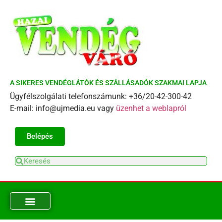
A SIKERES VENDÉGLÁTÓK ÉS SZÁLLÁSADÓK SZAKMAI LAPJA
Ügyfélszolgálati telefonszámunk: +36/20-42-300-42
E-mail: info@ujmedia.eu vagy
üzenhet a weblapról
Belépés