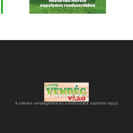
A sikeres vendéglátók és szállásadók szakmai lapja