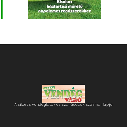
A sikeres vendéglátók és szállásadók szakmai lapja