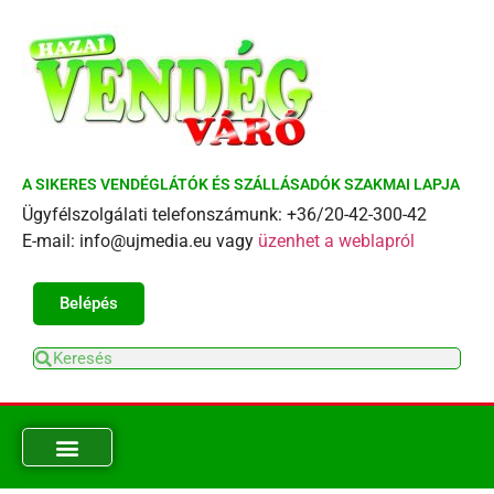
A SIKERES VENDÉGLÁTÓK ÉS SZÁLLÁSADÓK SZAKMAI LAPJA
Ügyfélszolgálati telefonszámunk: +36/20-42-300-42
E-mail: info@ujmedia.eu vagy
üzenhet a weblapról
Belépés