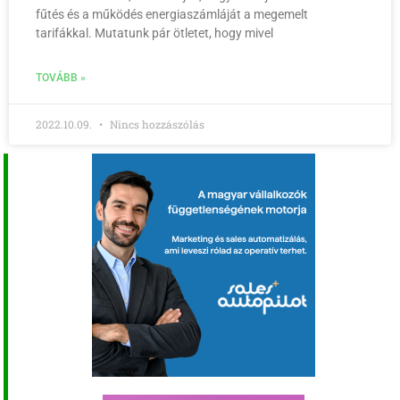
fűtés és a működés energiaszámláját a megemelt
tarifákkal. Mutatunk pár ötletet, hogy mivel
TOVÁBB »
2022.10.09.
Nincs hozzászólás