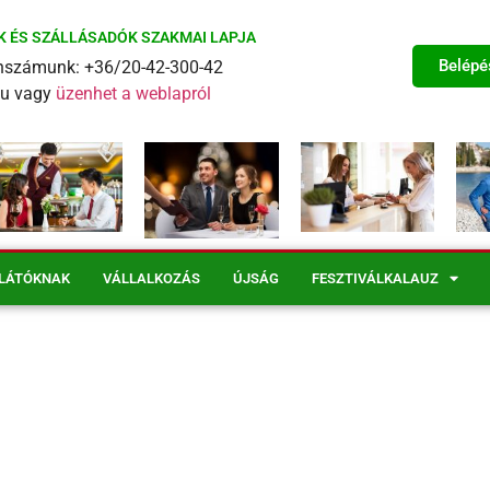
K ÉS SZÁLLÁSADÓK SZAKMAI LAPJA
Belépé
fonszámunk: +36/20-42-300-42
eu vagy
üzenhet a weblapról
LÁTÓKNAK
VÁLLALKOZÁS
ÚJSÁG
FESZTIVÁLKALAUZ