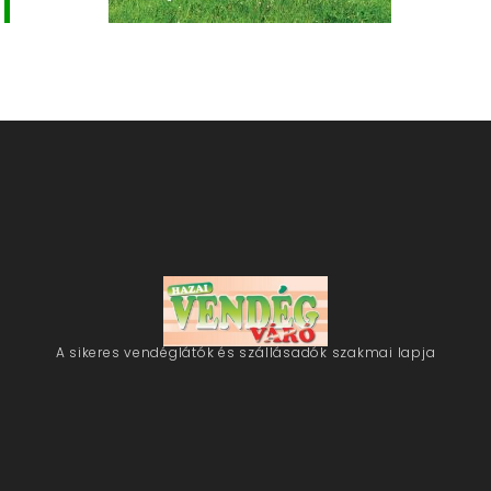
A sikeres vendéglátók és szállásadók szakmai lapja