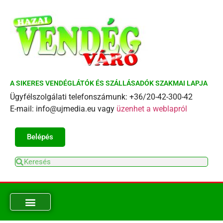
A SIKERES VENDÉGLÁTÓK ÉS SZÁLLÁSADÓK SZAKMAI LAPJA
Ügyfélszolgálati telefonszámunk: +36/20-42-300-42
E-mail: info@ujmedia.eu vagy
üzenhet a weblapról
Belépés