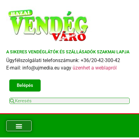
A SIKERES VENDÉGLÁTÓK ÉS SZÁLLÁSADÓK SZAKMAI LAPJA
Ügyfélszolgálati telefonszámunk: +36/20-42-300-42
E-mail: info@ujmedia.eu vagy
üzenhet a weblapról
Belépés