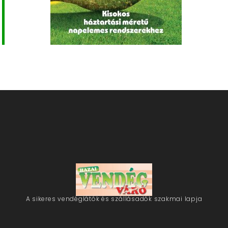
A sikeres vendéglátók és szállásadók szakmai lapja