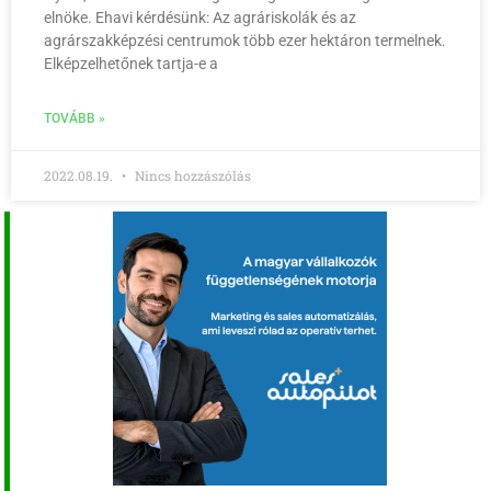
elnöke. Ehavi kérdésünk: Az agráriskolák és az
agrárszakképzési centrumok több ezer hektáron termelnek.
Elképzelhetőnek tartja-e a
TOVÁBB »
2022.08.19.
Nincs hozzászólás