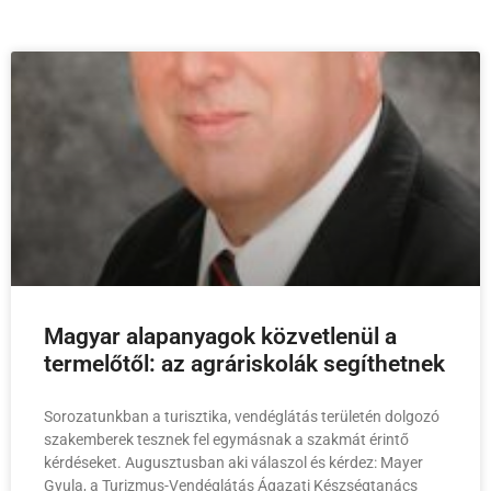
Magyar alapanyagok közvetlenül a
termelőtől: az agráriskolák segíthetnek
Sorozatunkban a turisztika, vendéglátás területén dolgozó
szakemberek tesznek fel egymásnak a szakmát érintő
kérdéseket. Augusztusban aki válaszol és kérdez: Mayer
Gyula, a Turizmus-Vendéglátás Ágazati Készségtanács