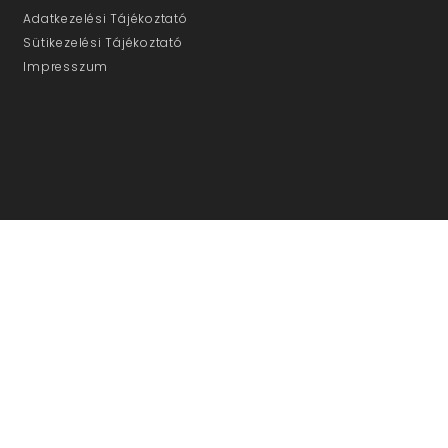
Adatkezelési Tájékoztató
Sütikezelési Tájékoztató
Impresszum