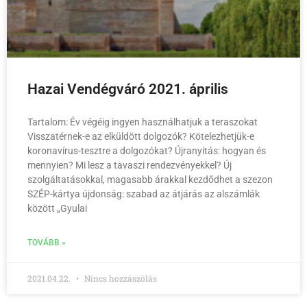
Hazai Vendégváró 2021. április
Tartalom: Év végéig ingyen használhatjuk a teraszokat
Visszatérnek-e az elküldött dolgozók? Kötelezhetjük-e
koronavírus-tesztre a dolgozókat? Újranyitás: hogyan és
mennyien? Mi lesz a tavaszi rendezvényekkel? Új
szolgáltatásokkal, magasabb árakkal kezdődhet a szezon
SZÉP-kártya újdonság: szabad az átjárás az alszámlák
között „Gyulai
TOVÁBB »
2021.04.22.
Nincs hozzászólás