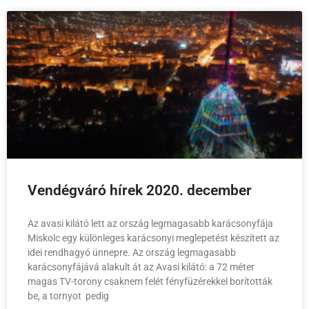
Vendégváró hírek 2020. december
Az avasi kilátó lett az ország legmagasabb karácsonyfája
Miskolc egy különleges karácsonyi meglepetést készített az
idei rendhagyó ünnepre. Az ország legmagasabb
karácsonyfájává alakult át az Avasi kilátó: a 72 méter
magas TV-torony csaknem felét fényfüzérekkel borították
be, a tornyot pedig