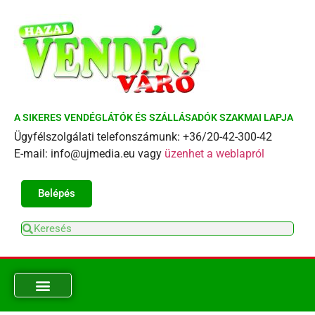
A SIKERES VENDÉGLÁTÓK ÉS SZÁLLÁSADÓK SZAKMAI LAPJA
Ügyfélszolgálati telefonszámunk: +36/20-42-300-42
E-mail: info@ujmedia.eu vagy
üzenhet a weblapról
Belépés