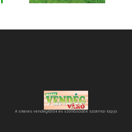
A sikeres vendéglátók és szállásadók szakmai lapja