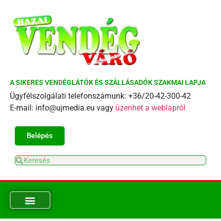
A SIKERES VENDÉGLÁTÓK ÉS SZÁLLÁSADÓK SZAKMAI LAPJA
Ügyfélszolgálati telefonszámunk: +36/20-42-300-42
E-mail: info@ujmedia.eu vagy
üzenhet a weblapról
Belépés