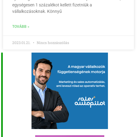
egységesen 1 százalékot kellett fizetniük a
vállalkozásoknak. Könnyű
TOVÁBB »
2023.01.21.
Nincs hozzászólás