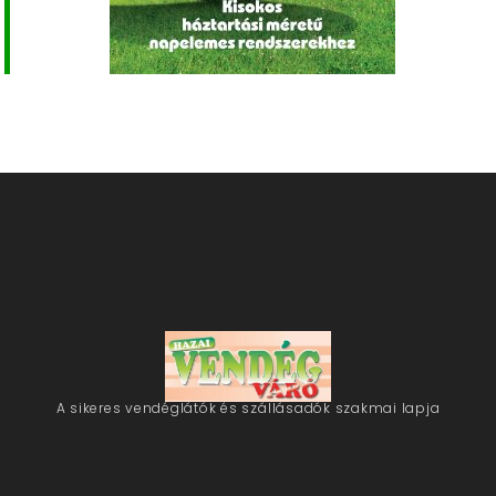
A sikeres vendéglátók és szállásadók szakmai lapja