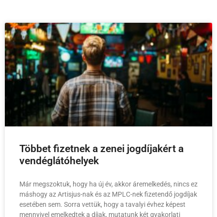
Többet fizetnek a zenei jogdíjakért a
vendéglátóhelyek
Már megszoktuk, hogy ha új év, akkor áremelkedés, nincs ez
máshogy az Artisjus-nak és az MPLC-nek fizetendő jogdíjak
esetében sem. Sorra vettük, hogy a tavalyi évhez képest
mennyivel emelkedtek a díjak, mutatunk két gyakorlati