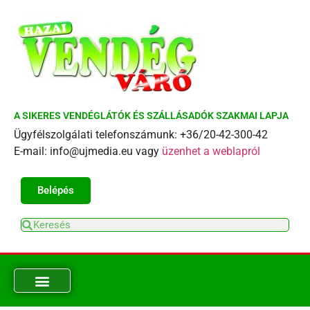
A SIKERES VENDÉGLÁTÓK ÉS SZÁLLÁSADÓK SZAKMAI LAPJA
Ügyfélszolgálati telefonszámunk: +36/20-42-300-42
E-mail: info@ujmedia.eu vagy
üzenhet a weblapról
Belépés