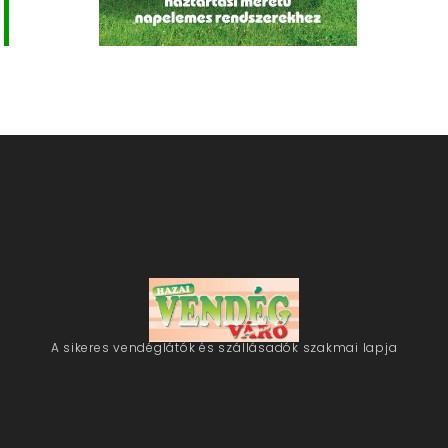
A sikeres vendéglátók és szállásadók szakmai lapja